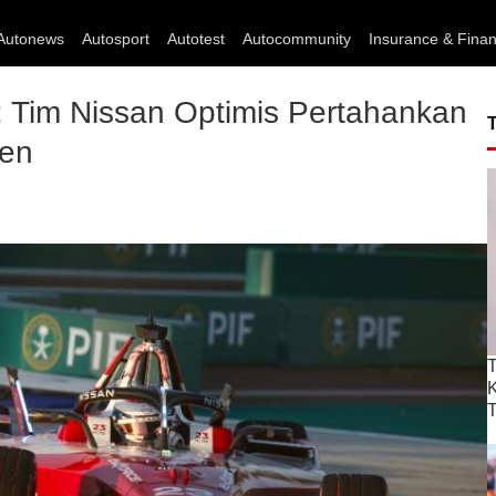
Autonews
Autosport
Autotest
Autocommunity
Insurance & Fina
 Tim Nissan Optimis Pertahankan
men
T
T