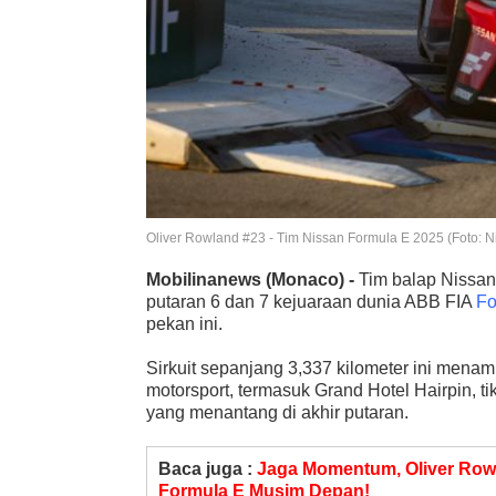
Oliver Rowland #23 - Tim Nissan Formula E 2025 (Foto: N
Mobilinanews
(Monaco) -
Tim balap Nissan
putaran 6 dan 7 kejuaraan dunia ABB FIA
Fo
pekan ini.
Sirkuit sepanjang 3,337 kilometer ini mena
motorsport, termasuk Grand Hotel Hairpin, 
yang menantang di akhir putaran.
Baca juga :
Jaga Momentum, Oliver Rowl
Formula E Musim Depan!