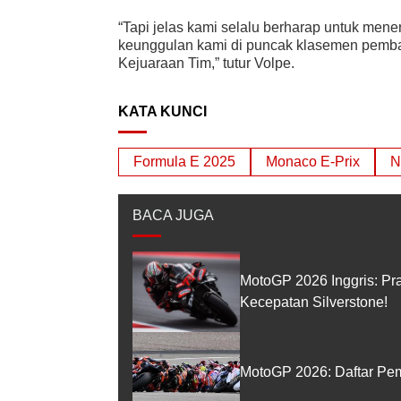
“Tapi jelas kami selalu berharap untuk men
keunggulan kami di puncak klasemen pemba
Kejuaraan Tim,” tutur Volpe.
KATA KUNCI
Formula E 2025
Monaco E-Prix
N
BACA JUGA
MotoGP 2026 Inggris: Pr
Kecepatan Silverstone!
MotoGP 2026: Daftar Pem