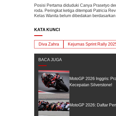
Posisi Pertama diduduki Canya Prasetyo de
roda. Peringkat ketiga ditempati Patricia R
Kelas Wanita belum dibedakan berdasarkan s
KATA KUNCI
Diva Zahra
Kejurnas Sprint Rally 202
BACA JUGA
MotoGP 2026 Inggris: Pr
Kecepatan Silverstone!
MotoGP 2026: Daftar Pem