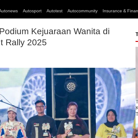
Autonews
Autosport
Autotest
Autocommunity
Insurance & Fina
Podium Kejuaraan Wanita di
t Rally 2025
T
T