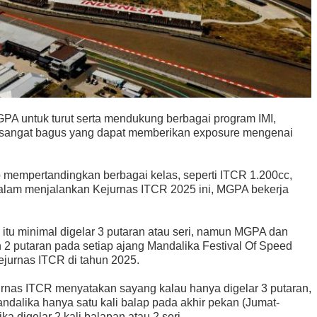
PA untuk turut serta mendukung berbagai program IMI,
g sangat bagus yang dapat memberikan exposure mengenai
p mempertandingkan berbagai kelas, seperti ITCR 1.200cc,
alam menjalankan Kejurnas ITCR 2025 ini, MGPA bekerja
 itu minimal digelar 3 putaran atau seri, namun MGPA dan
2 putaran pada setiap ajang Mandalika Festival Of Speed
ejurnas ITCR di tahun 2025.
nas ITCR menyatakan sayang kalau hanya digelar 3 putaran,
dalika hanya satu kali balap pada akhir pekan (Jumat-
ka digelar 2 kali balapan atau 2 seri.