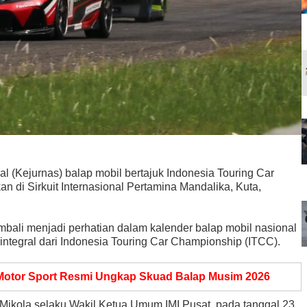
l (Kejurnas) balap mobil bertajuk Indonesia Touring Car
 di Sirkuit Internasional Pertamina Mandalika, Kuta,
bali menjadi perhatian dalam kalender balap mobil nasional
 integral dari Indonesia Touring Car Championship (ITCC).
Motor Sport Resmi Ungkap Skuad Balap Musim 2026
a Mikola selaku Wakil Ketua Umum IMI Pusat, pada tanggal 23