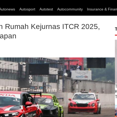
Autonews
Autosport
Autotest
Autocommunity
Insurance & Fina
an Rumah Kejurnas ITCR 2025,
lapan
T
T