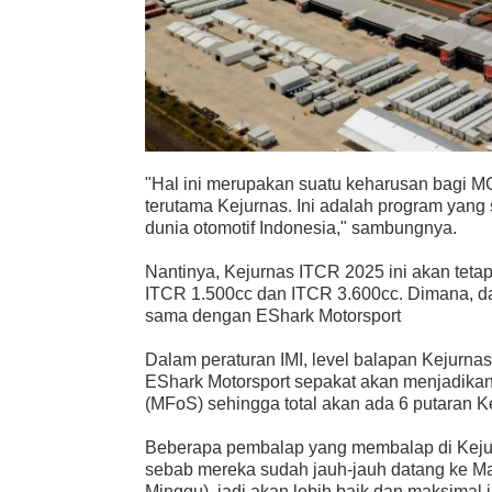
"Hal ini merupakan suatu keharusan bagi MG
terutama Kejurnas. Ini adalah program yan
dunia otomotif Indonesia," sambungnya.
Nantinya, Kejurnas ITCR 2025 ini akan teta
ITCR 1.500cc dan ITCR 3.600cc. Dimana, d
sama dengan EShark Motorsport
Dalam peraturan IMI, level balapan Kejurnas
EShark Motorsport sepakat akan menjadikan 
(MFoS) sehingga total akan ada 6 putaran K
Beberapa pembalap yang membalap di Kejur
sebab mereka sudah jauh-jauh datang ke Man
Minggu), jadi akan lebih baik dan maksimal ji