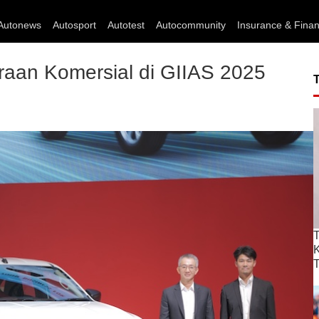
Autonews
Autosport
Autotest
Autocommunity
Insurance & Fina
raan Komersial di GIIAS 2025
T
T