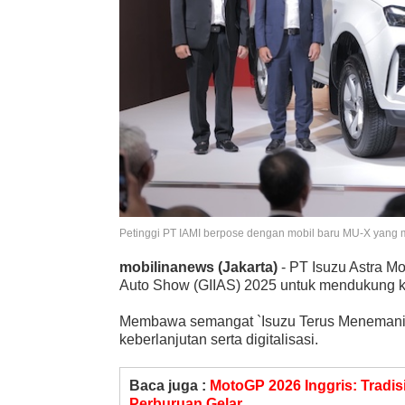
Petinggi PT IAMI berpose dengan mobil baru MU-X yang 
mobilinanews (Jakarta)
- PT Isuzu Astra Mot
Auto Show (GIIAS) 2025 untuk mendukung kem
Membawa semangat `Isuzu Terus Menemani`,
keberlanjutan serta digitalisasi.
Baca juga :
MotoGP 2026 Inggris: Tradisi
Perburuan Gelar