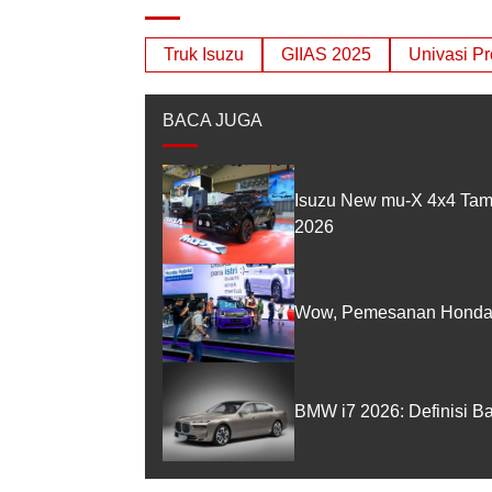
Truk Isuzu
GIIAS 2025
Univasi P
BACA JUGA
Isuzu New mu-X 4x4 Tam
2026
Wow, Pemesanan Honda 
BMW i7 2026: Definisi B