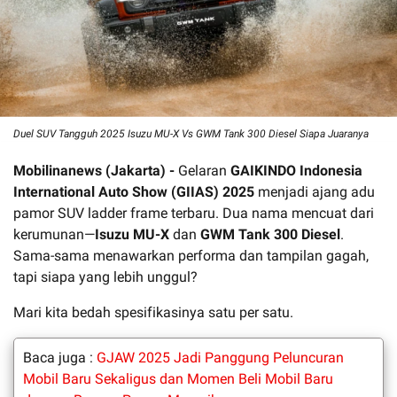
Duel SUV Tangguh 2025 Isuzu MU-X Vs GWM Tank 300 Diesel Siapa Juaranya
Mobilinanews (Jakarta) -
Gelaran
GAIKINDO Indonesia
International Auto Show (GIIAS) 2025
menjadi ajang adu
pamor SUV ladder frame terbaru. Dua nama mencuat dari
kerumunan—
Isuzu MU-X
dan
GWM Tank 300 Diesel
.
Sama-sama menawarkan performa dan tampilan gagah,
tapi siapa yang lebih unggul?
Mari kita bedah spesifikasinya satu per satu.
Baca juga :
GJAW 2025 Jadi Panggung Peluncuran
Mobil Baru Sekaligus dan Momen Beli Mobil Baru