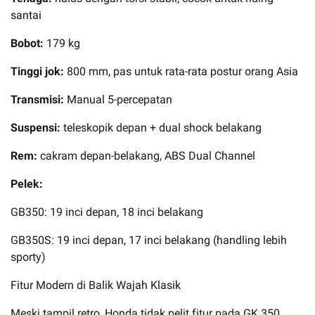
santai
Bobot:
179 kg
Tinggi jok:
800 mm, pas untuk rata-rata postur orang Asia
Transmisi:
Manual 5-percepatan
Suspensi:
teleskopik depan + dual shock belakang
Rem:
cakram depan-belakang, ABS Dual Channel
Pelek:
GB350: 19 inci depan, 18 inci belakang
GB350S: 19 inci depan, 17 inci belakang (handling lebih
sporty)
Fitur Modern di Balik Wajah Klasik
Meski tampil retro, Honda tidak pelit fitur pada GK 350