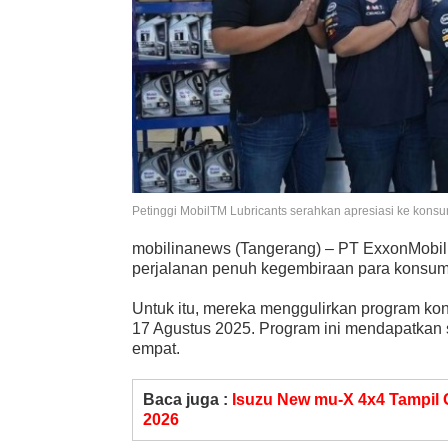
Petinggi MobilTM Lubricants serahkan apresiasi ke kons
mobilinanews (Tangerang) – PT ExxonMobil 
perjalanan penuh kegembiraan para konsume
Untuk itu, mereka menggulirkan program kon
17 Agustus 2025. Program ini mendapatkan 
empat.
Baca juga :
Isuzu New mu-X 4x4 Tampil
2026