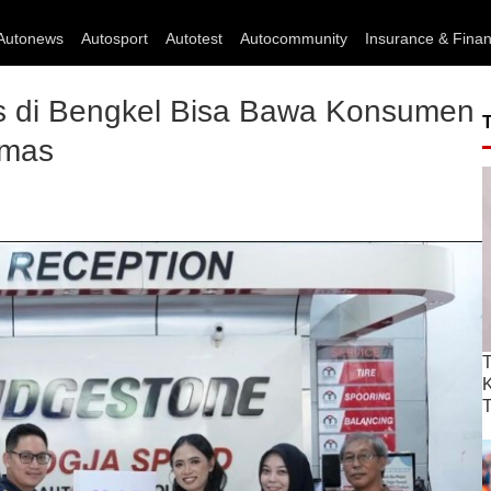
Autonews
Autosport
Autotest
Autocommunity
Insurance & Fina
ts di Bengkel Bisa Bawa Konsumen
Emas
T
T