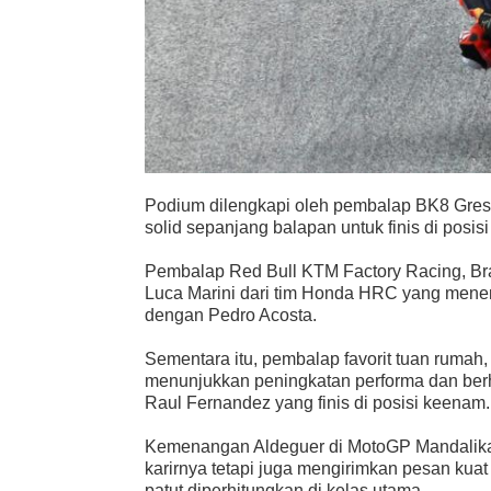
Podium dilengkapi oleh pembalap BK8 Gresi
solid sepanjang balapan untuk finis di posisi
Pembalap Red Bull KTM Factory Racing, Brad
Luca Marini dari tim Honda HRC yang menem
dengan Pedro Acosta.
Sementara itu, pembalap favorit tuan rumah
menunjukkan peningkatan performa dan berhas
Raul Fernandez yang finis di posisi keenam.
Kemenangan Aldeguer di MotoGP Mandalika
karirnya tetapi juga mengirimkan pesan kua
patut diperhitungkan di kelas utama.