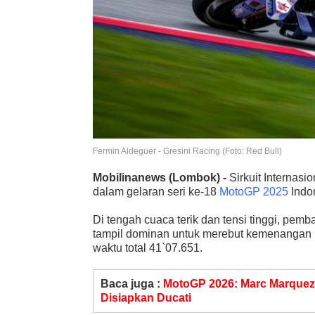
Fermin Aldeguer - Gresini Racing (Foto: Red Bull)
Mobilinanews
(Lombok) -
Sirkuit Internas
dalam gelaran seri ke-18
MotoGP 2025
Indo
Di tengah cuaca terik dan tensi tinggi, pemb
tampil dominan untuk merebut kemenangan 
waktu total 41`07.651.
Baca juga :
MotoGP 2026: Marc Marquez 
Disiapkan Ducati