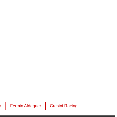
a
Fermin Aldeguer
Gresini Racing