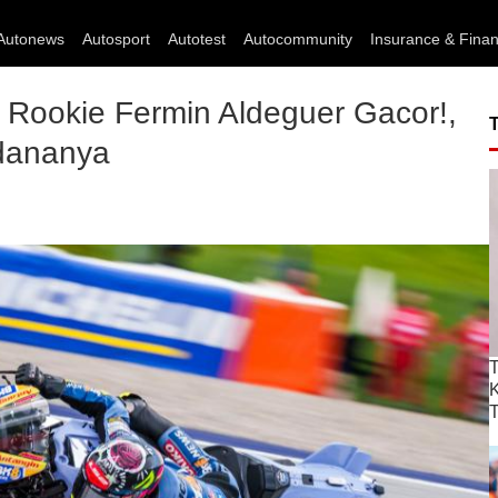
Autonews
Autosport
Autotest
Autocommunity
Insurance & Fina
Rookie Fermin Aldeguer Gacor!,
dananya
T
T