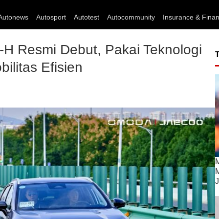
Autonews
Autosport
Autotest
Autocommunity
Insurance & Fina
 Resmi Debut, Pakai Teknologi
ilitas Efisien
M
M
J