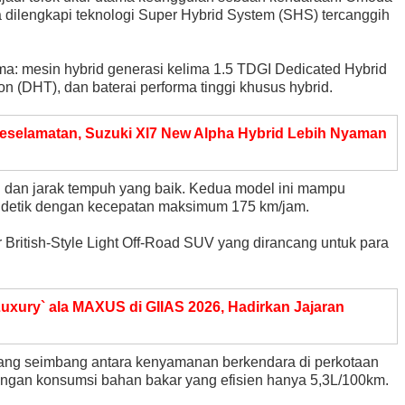
lengkapi teknologi Super Hybrid System (SHS) tercanggih
: mesin hybrid generasi kelima 1.5 TDGI Dedicated Hybrid
n (DHT), dan baterai performa tinggi khusus hybrid.
selamatan, Suzuki Xl7 New Alpha Hybrid Lebih Nyaman
i dan jarak tempuh yang baik. Kedua model ini mampu
9 detik dengan kecepatan maksimum 175 km/jam.
British-Style Light Off-Road SUV yang dirancang untuk para
uxury` ala MAXUS di GIIAS 2026, Hadirkan Jajaran
ang seimbang antara kenyamanan berkendara di perkotaan
engan konsumsi bahan bakar yang efisien hanya 5,3L/100km.