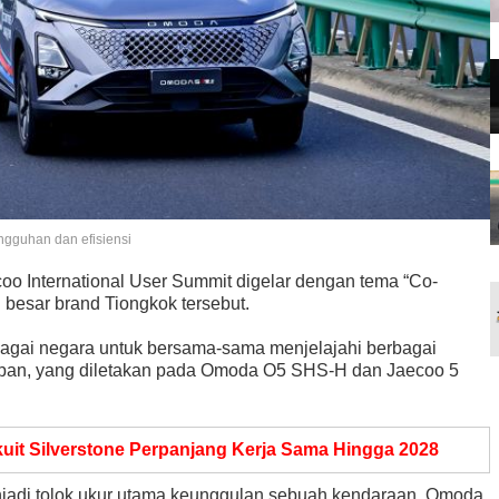
ngguhan dan efisiensi
o International User Summit digelar dengan tema “Co-
 besar brand Tiongkok tersebut.
bagai negara untuk bersama-sama menjelajahi berbagai
epan, yang diletakan pada Omoda O5 SHS-H dan Jaecoo 5
kuit Silverstone Perpanjang Kerja Sama Hingga 2028
enjadi tolok ukur utama keunggulan sebuah kendaraan. Omoda