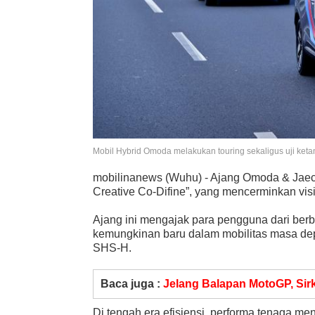
Mobil Hybrid Omoda melakukan touring sekaligus uji keta
mobilinanews (Wuhu) - Ajang Omoda & Jaeco
Creative Co-Difine”, yang mencerminkan visi
Ajang ini mengajak para pengguna dari ber
kemungkinan baru dalam mobilitas masa d
SHS-H.
Baca juga :
Jelang Balapan MotoGP, Sir
Di tengah era efisiensi, performa tenaga m