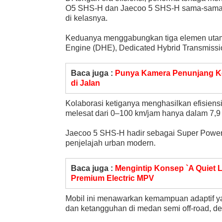
O5 SHS-H dan Jaecoo 5 SHS-H sama-sama di
di kelasnya.
Keduanya menggabungkan tiga elemen utama
Engine (DHE), Dedicated Hybrid Transmissio
Baca juga :
Punya Kamera Penunjang Ke
di Jalan
Kolaborasi ketiganya menghasilkan efisiens
melesat dari 0–100 km/jam hanya dalam 7,
Jaecoo 5 SHS-H hadir sebagai Super Power 
penjelajah urban modern.
Baca juga :
Mengintip Konsep `A Quiet L
Premium Electric MPV
Mobil ini menawarkan kemampuan adaptif y
dan ketangguhan di medan semi off-road, d