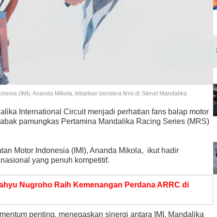
esia (IMI), Ananda Mikola, kibarkan bendera finis di Sikruit Mandalika
ika International Circuit menjadi perhatian fans balap motor
a babak pamungkas Pertamina Mandalika Racing Series (MRS)
an Motor Indonesia (IMI), Ananda Mikola, ikut hadir
asional yang penuh kompetitif.
ahyu Nugroho Raih Kemenangan Perdana ARRC di
entum penting, menegaskan sinergi antara IMI, Mandalika