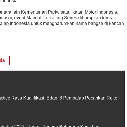
ndonesia.”
tara lain Kementerian Pariwisata, Ikatan Motor Indonesia,
ponsor, event Mandalika Racing Series diharapkan terus
balap Indonesia untuk mengharumkan nama bangsa di kancah
ola
actice Rasa Kualifikasi. Edan, 8 Pembalap Pecahkan Rekor
balap 2027, Tinggal Tunggu Beberapa Kursi Lagi