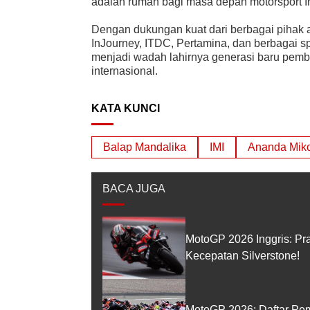
adalah rumah bagi masa depan motorsport I
Dengan dukungan kuat dari berbagai pihak an
InJourney, ITDC, Pertamina, dan berbagai s
menjadi wadah lahirnya generasi baru pem
internasional.
KATA KUNCI
Balap Mandalika
IMI
Ananda Mik
BACA JUGA
MotoGP 2026 Inggris: Pr
Kecepatan Silverstone!
MotoGP 2026: Daftar Pem