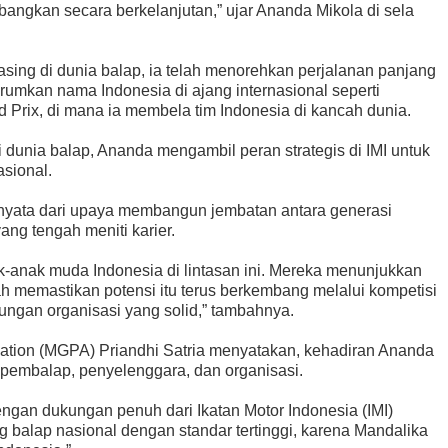
angkan secara berkelanjutan,” ujar Ananda Mikola di sela
asing di dunia balap, ia telah menorehkan perjalanan panjang
umkan nama Indonesia di ajang internasional seperti
d Prix, di mana ia membela tim Indonesia di kancah dunia.
 dunia balap, Ananda mengambil peran strategis di IMI untuk
sional.
nyata dari upaya membangun jembatan antara generasi
ng tengah meniti karier.
-anak muda Indonesia di lintasan ini. Mereka menunjukkan
ah memastikan potensi itu terus berkembang melalui kompetisi
kungan organisasi yang solid,” tambahnya.
iation (MGPA) Priandhi Satria menyatakan, kehadiran Ananda
ra pembalap, penyelenggara, dan organisasi.
ngan dukungan penuh dari Ikatan Motor Indonesia (IMI)
 balap nasional dengan standar tertinggi, karena Mandalika