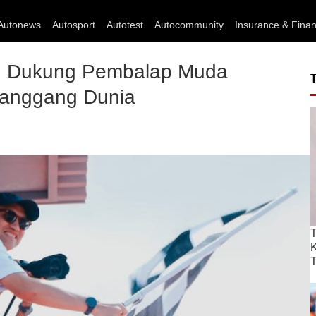
Autonews
Autosport
Autotest
Autocommunity
Insurance & Fina
MI Dukung Pembalap Muda
anggang Dunia
T
T