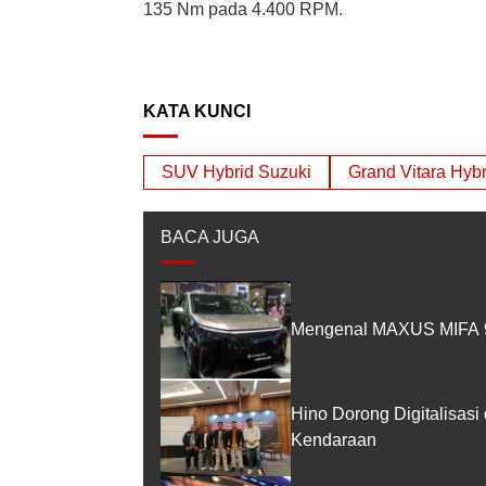
135 Nm pada 4.400 RPM.
KATA KUNCI
SUV Hybrid Suzuki
Grand Vitara Hybr
BACA JUGA
Mengenal MAXUS MIFA 9
Hino Dorong Digitalisasi
Kendaraan