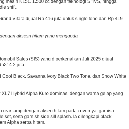
ng mesin K15C 1.500 cc dengan teknologi SHVS, hingga
le shift.
nd Vitara dijual Rp 416 juta untuk single tone dan Rp 419
 dengan aksesn hitam yang menggoda
omobil Sales (SIS) yang diperkenalkan Juli 2025 dijual
p314.2 juta.
kni Cool Black, Savanna Ivory Black Two Tone, dan Snow White
ew XL7 Hybrid Alpha Kuro dominasi dengan warna gelap yang
 rear lamp dengan aksen hitam pada covernya, garnish
 set, serta garnish side sill splash. Ia dilengkapi black
blem Alpha serba hitam.