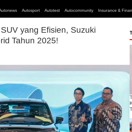
Autonews
Autosport
Autotest
Autocommunity
Insurance & Fina
SUV yang Efisien, Suzuki
rid Tahun 2025!
T
T