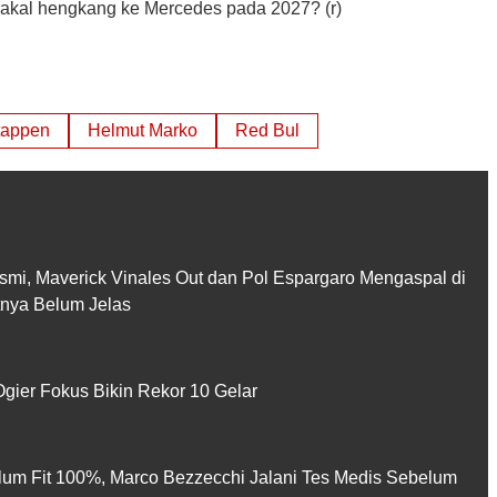
akal hengkang ke Mercedes pada 2027? (r)
tappen
Helmut Marko
Red Bul
smi, Maverick Vinales Out dan Pol Espargaro Mengaspal di
utnya Belum Jelas
gier Fokus Bikin Rekor 10 Gelar
lum Fit 100%, Marco Bezzecchi Jalani Tes Medis Sebelum