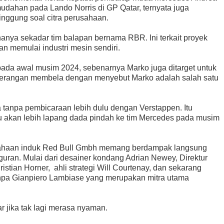
udahan pada Lando Norris di GP Qatar, ternyata juga
nggung soal citra perusahaan.
anya sekadar tim balapan bernama RBR. Ini terkait proyek
n memulai industri mesin sendiri.
pada awal musim 2024, sebenarnya Marko juga ditarget untuk
g-terangan membela dengan menyebut Marko adalah salah satu
a tanpa pembicaraan lebih dulu dengan Verstappen. Itu
 akan lebih lapang dada pindah ke tim Mercedes pada musim
usahaan induk Red Bull Gmbh memang berdampak langsung
guran. Mulai dari desainer kondang Adrian Newey, Direktur
istian Horner, ahli strategi Will Courtenay, dan sekarang
anpa Gianpiero Lambiase yang merupakan mitra utama
r jika tak lagi merasa nyaman.