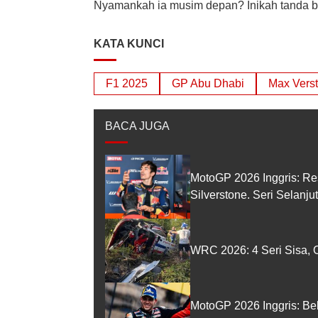
Nyamankah ia musim depan? Inikah tanda b
KATA KUNCI
F1 2025
GP Abu Dhabi
Max Vers
BACA JUGA
MotoGP 2026 Inggris: Re
Silverstone. Seri Selanj
WRC 2026: 4 Seri Sisa, O
MotoGP 2026 Inggris: Be