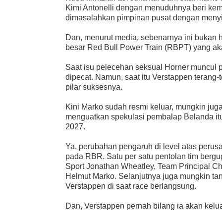
Kimi Antonelli dengan menuduhnya beri kem
dimasalahkan pimpinan pusat dengan menyi
Dan, menurut media, sebenarnya ini bukan h
besar Red Bull Power Train (RBPT) yang aka
Saat isu pelecehan seksual Horner muncul 
dipecat. Namun, saat itu Verstappen teran
pilar suksesnya.
Kini Marko sudah resmi keluar, mungkin jug
menguatkan spekulasi pembalap Belanda itu
2027.
Ya, perubahan pengaruh di level atas per
pada RBR. Satu per satu pentolan tim bergu
Sport Jonathan Wheatley, Team Principal Chr
Helmut Marko. Selanjutnya juga mungkin t
Verstappen di saat race berlangsung.
Dan, Verstappen pernah bilang ia akan kelua