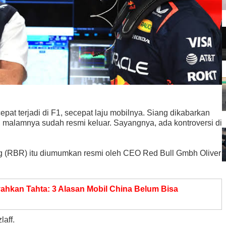
pat terjadi di F1, secepat laju mobilnya. Siang dikabarkan
, malamnya sudah resmi keluar. Sayangnya, ada kontroversi di
g (RBR) itu diumumkan resmi oleh CEO Red Bull Gmbh Oliver
yahkan Tahta: 3 Alasan Mobil China Belum Bisa
laff.