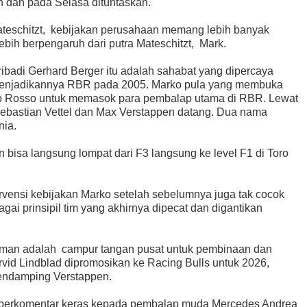
n dan pada Selasa dituntaskan.
Mateschitzt, kebijakan perusahaan memang lebih banyak
ebih berpengaruh dari putra Mateschitzt, Mark.
ibadi Gerhard Berger itu adalah sahabat yang dipercaya
 menjadikannya RBR pada 2005. Marko pula yang membuka
ro Rosso untuk memasok para pembalap utama di RBR. Lewat
, Sebastian Vettel dan Max Verstappen datang. Dua nama
nia.
n bisa langsung lompat dari F3 langsung ke level F1 di Toro
rvensi kebijakan Marko setelah sebelumnya juga tak cocok
ai prinsipil tim yang akhirnya dipecat dan digantikan
aman adalah campur tangan pusat untuk pembinaan dan
vid Lindblad dipromosikan ke Racing Bulls untuk 2026,
 pendamping Verstappen.
rko berkomentar keras kepada pembalap muda Mercedes Andrea