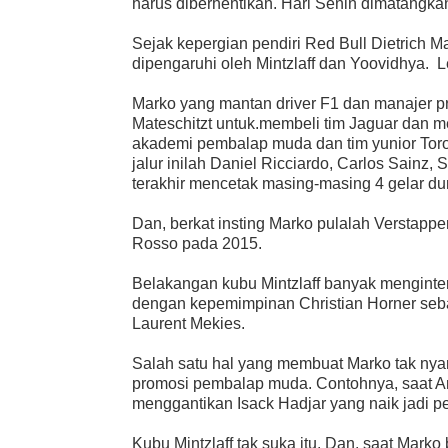
harus diberhentikan. Hari Senin dimatangka
Sejak kepergian pendiri Red Bull Dietrich 
dipengaruhi oleh Mintzlaff dan Yoovidhya. L
Marko yang mantan driver F1 dan manajer pr
Mateschitzt untuk.membeli tim Jaguar dan
akademi pembalap muda dan tim yunior To
jalur inilah Daniel Ricciardo, Carlos Sainz
terakhir mencetak masing-masing 4 gelar du
Dan, berkat insting Marko pulalah Verstappe
Rosso pada 2015.
Belakangan kubu Mintzlaff banyak menginte
dengan kepemimpinan Christian Horner sebag
Laurent Mekies.
Salah satu hal yang membuat Marko tak ny
promosi pembalap muda. Contohnya, saat Ar
menggantikan Isack Hadjar yang naik jadi
Kubu Mintzlaff tak suka itu. Dan, saat Ma