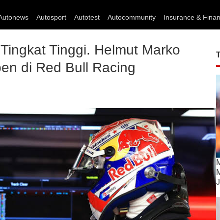
Autonews
Autosport
Autotest
Autocommunity
Insurance & Fina
Tingkat Tinggi. Helmut Marko
en di Red Bull Racing
M
M
J