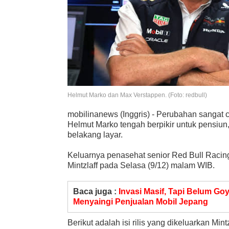
Helmut Marko dan Max Verstappen. (Foto: redbull)
mobilinanews (Inggris) - Perubahan sangat ce
Helmut Marko tengah berpikir untuk pensiun
belakang layar.
Keluarnya penasehat senior Red Bull Racin
Mintzlaff pada Selasa (9/12) malam WIB.
Baca juga :
Invasi Masif, Tapi Belum Go
Menyaingi Penjualan Mobil Jepang
Berikut adalah isi rilis yang dikeluarkan Mintz