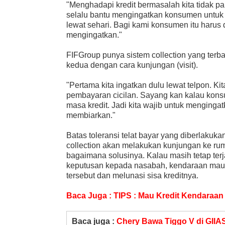
"Menghadapi kredit bermasalah kita tidak p
selalu bantu mengingatkan konsumen untuk 
lewat sehari. Bagi kami konsumen itu harus di
mengingatkan."
FIFGroup punya sistem collection yang terb
kedua dengan cara kunjungan (visit).
"Pertama kita ingatkan dulu lewat telpon. K
pembayaran cicilan. Sayang kan kalau kons
masa kredit. Jadi kita wajib untuk menging
membiarkan."
Batas toleransi telat bayar yang diberlakuk
collection akan melakukan kunjungan ke r
bagaimana solusinya. Kalau masih tetap ter
keputusan kepada nasabah, kendaraan mau d
tersebut dan melunasi sisa kreditnya.
Baca Juga :
TIPS : Mau Kredit Kendaraan
Baca juga :
Chery Bawa Tiggo V di GIIA