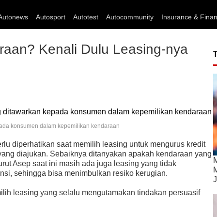
Autonews
Autosport
Autotest
Autocommunity
Insurance & Fina
raan? Kenali Dulu Leasing-nya
pada konsumen dalam kepemilikan kendaraan
erlu diperhatikan saat memilih leasing untuk mengurus kredit
yang diajukan. Sebaiknya ditanyakan apakah kendaraan yang
M
nurut Asep saat ini masih ada juga leasing yang tidak
M
si, sehingga bisa menimbulkan resiko kerugian.
J
milih leasing yang selalu mengutamakan tindakan persuasif