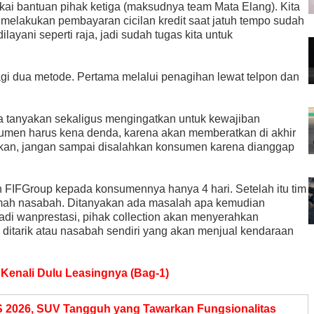
akai bantuan pihak ketiga (maksudnya team Mata Elang). Kita
melakukan pembayaran cicilan kredit saat jatuh tempo sudah
layani seperti raja, jadi sudah tugas kita untuk
agi dua metode. Pertama melalui penagihan lewat telpon dan
ita tanyakan sekaligus mengingatkan untuk kewajiban
umen harus kena denda, karena akan memberatkan di akhir
atkan, jangan sampai disalahkan konsumen karena dianggap
an FIFGroup kepada konsumennya hanya 4 hari. Setelah itu tim
umah nasabah. Ditanyakan ada masalah apa kemudian
jadi wanprestasi, pihak collection akan menyerahkan
itarik atau nasabah sendiri yang akan menjual kendaraan
 Kenali Dulu Leasingnya (Bag-1)
S 2026, SUV Tangguh yang Tawarkan Fungsionalitas