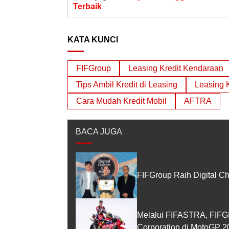
Terbaik
KATA KUNCI
FIFGroup
Leasing Kredit Kendaraan
Tips Ambil Kredit di Leasing
Leasing 
Cara Mudah Kredit Mobil
AFTRA
BACA JUGA
FIFGroup Raih Digital C
Melalui FIFASTRA, FIF
Corporation di MotoGP 2