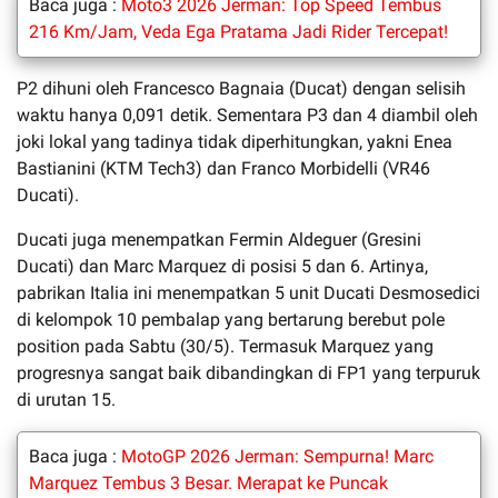
Baca juga :
Moto3 2026 Jerman: Top Speed Tembus
216 Km/Jam, Veda Ega Pratama Jadi Rider Tercepat!
P2 dihuni oleh Francesco Bagnaia (Ducat) dengan selisih
waktu hanya 0,091 detik. Sementara P3 dan 4 diambil oleh
joki lokal yang tadinya tidak diperhitungkan, yakni Enea
Bastianini (KTM Tech3) dan Franco Morbidelli (VR46
Ducati).
Ducati juga menempatkan Fermin Aldeguer (Gresini
Ducati) dan Marc Marquez di posisi 5 dan 6. Artinya,
pabrikan Italia ini menempatkan 5 unit Ducati Desmosedici
di kelompok 10 pembalap yang bertarung berebut pole
position pada Sabtu (30/5). Termasuk Marquez yang
progresnya sangat baik dibandingkan di FP1 yang terpuruk
di urutan 15.
Baca juga :
MotoGP 2026 Jerman: Sempurna! Marc
Marquez Tembus 3 Besar. Merapat ke Puncak