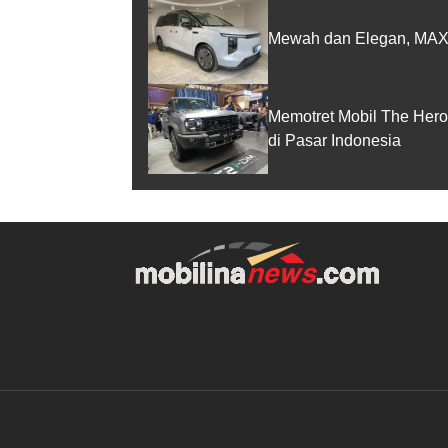
Mewah dan Elegan, MAXUS
Memotret Mobil The Hero
di Pasar Indonesia