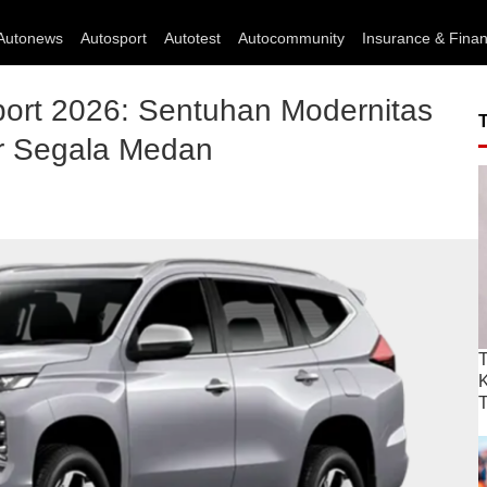
Autonews
Autosport
Autotest
Autocommunity
Insurance & Fina
ort 2026: Sentuhan Modernitas
r Segala Medan
T
T