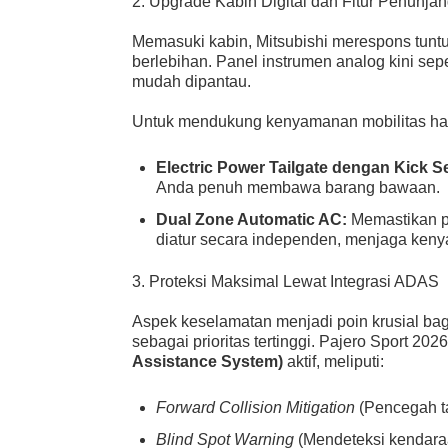
2. Upgrade Kabin Digital dan Fitur Penunj
Memasuki kabin, Mitsubishi merespons tuntu
berlebihan. Panel instrumen analog kini se
mudah dipantau.
Untuk mendukung kenyamanan mobilitas haria
Electric Power Tailgate dengan Kick S
Anda penuh membawa barang bawaan.
Dual Zone Automatic AC:
Memastikan p
diatur secara independen, menjaga ken
3. Proteksi Maksimal Lewat Integrasi ADAS
Aspek keselamatan menjadi poin krusial b
sebagai prioritas tertinggi. Pajero Sport 20
Assistance System)
aktif, meliputi:
Forward Collision Mitigation
(Pencegah t
Blind Spot Warning
(Mendeteksi kendaraa