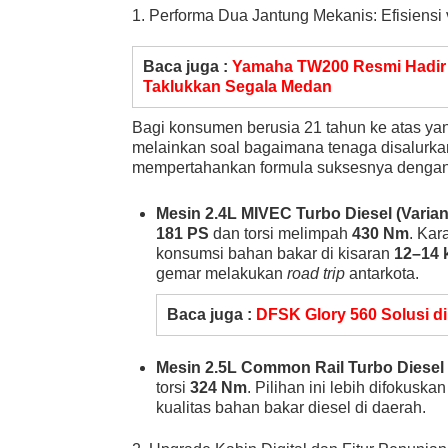
1. Performa Dua Jantung Mekanis: Efisiens
Baca juga :
Yamaha TW200 Resmi Hadir 
Taklukkan Segala Medan
Bagi konsumen berusia 21 tahun ke atas yan
melainkan soal bagaimana tenaga disalurkan
mempertahankan formula suksesnya dengan
Mesin 2.4L MIVEC Turbo Diesel (Varian
181 PS
dan torsi melimpah
430 Nm
. Kar
konsumsi bahan bakar di kisaran
12–14 k
gemar melakukan
road trip
antarkota.
Baca juga :
DFSK Glory 560 Solusi di
Mesin 2.5L Common Rail Turbo Diesel 
torsi
324 Nm
. Pilihan ini lebih difokus
kualitas bahan bakar diesel di daerah.