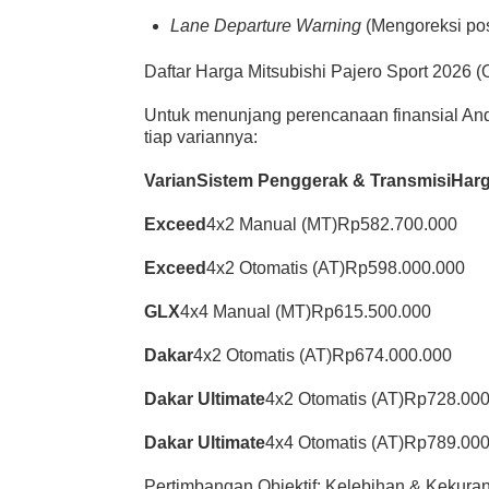
Lane Departure Warning
(Mengoreksi posi
Daftar Harga Mitsubishi Pajero Sport 2026 (
Untuk menunjang perencanaan finansial Anda
tiap variannya:
Varian
Sistem Penggerak & Transmisi
Harg
Exceed
4x2 Manual (MT)Rp582.700.000
Exceed
4x2 Otomatis (AT)Rp598.000.000
GLX
4x4 Manual (MT)Rp615.500.000
Dakar
4x2 Otomatis (AT)Rp674.000.000
Dakar Ultimate
4x2 Otomatis (AT)Rp728.00
Dakar Ultimate
4x4 Otomatis (AT)Rp789.00
Pertimbangan Objektif: Kelebihan & Kekura