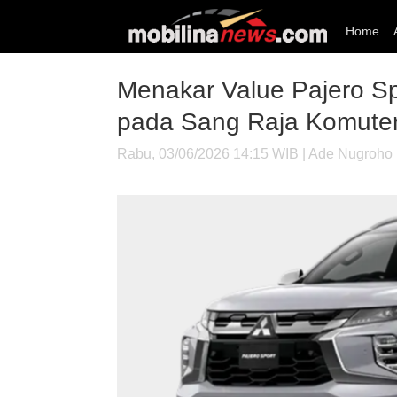
Home
Menakar Value Pajero Sp
pada Sang Raja Komute
Rabu, 03/06/2026 14:15 WIB | Ade Nugroho