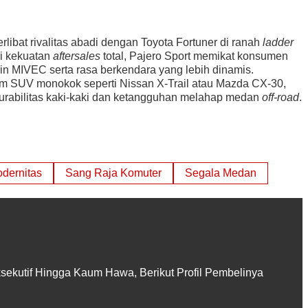
erlibat rivalitas abadi dengan Toyota Fortuner di ranah
ladder
si kekuatan
aftersales
total, Pajero Sport memikat konsumen
in MIVEC serta rasa berkendara yang lebih dinamis.
m SUV monokok seperti Nissan X-Trail atau Mazda CX-30,
durabilitas kaki-kaki dan ketangguhan melahap medan
off-road
.
dernitas
Sang Raja Komuter
Segala Medan
ksekutif Hingga Kaum Hawa, Berikut Profil Pembelinya