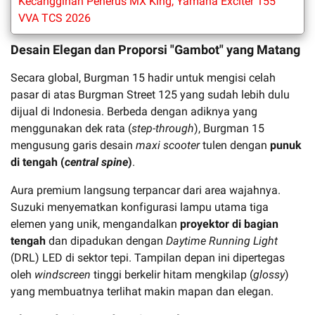
Kecanggihan Penerus MX King, Yamaha Exciter 155
VVA TCS 2026
Desain Elegan dan Proporsi "Gambot" yang Matang
Secara global, Burgman 15 hadir untuk mengisi celah
pasar di atas Burgman Street 125 yang sudah lebih dulu
dijual di Indonesia. Berbeda dengan adiknya yang
menggunakan dek rata (
step-through
), Burgman 15
mengusung garis desain
maxi scooter
tulen dengan
punuk
di tengah (
central spine
)
.
Aura premium langsung terpancar dari area wajahnya.
Suzuki menyematkan konfigurasi lampu utama tiga
elemen yang unik, mengandalkan
proyektor di bagian
tengah
dan dipadukan dengan
Daytime Running Light
(DRL) LED di sektor tepi. Tampilan depan ini dipertegas
oleh
windscreen
tinggi berkelir hitam mengkilap (
glossy
)
yang membuatnya terlihat makin mapan dan elegan.