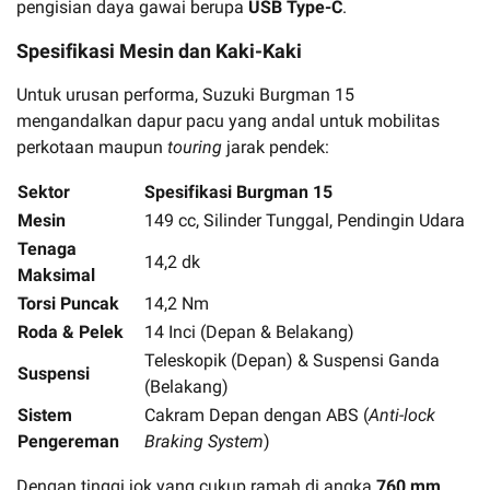
pengisian daya gawai berupa
USB Type-C
.
Spesifikasi Mesin dan Kaki-Kaki
Untuk urusan performa, Suzuki Burgman 15
mengandalkan dapur pacu yang andal untuk mobilitas
perkotaan maupun
touring
jarak pendek:
Sektor
Spesifikasi Burgman 15
Mesin
149 cc, Silinder Tunggal, Pendingin Udara
Tenaga
14,2 dk
Maksimal
Torsi Puncak
14,2 Nm
Roda & Pelek
14 Inci (Depan & Belakang)
Teleskopik (Depan) & Suspensi Ganda
Suspensi
(Belakang)
Sistem
Cakram Depan dengan ABS (
Anti-lock
Pengereman
Braking System
)
Dengan tinggi jok yang cukup ramah di angka
760 mm