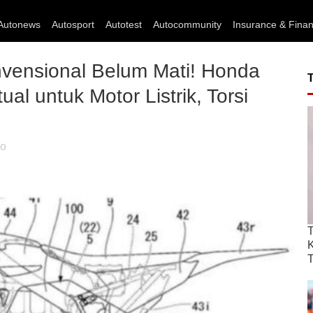
Autonews
Autosport
Autotest
Autocommunity
Insurance & Fina
nvensional Belum Mati! Honda
al untuk Motor Listrik, Torsi
ho
T
T