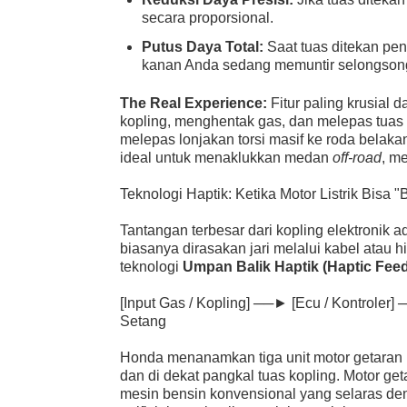
secara proporsional.
Putus Daya Total:
Saat tuas ditekan pen
kanan Anda sedang memuntir selongson
The Real Experience:
Fitur paling krusial d
kopling, menghentak gas, dan melepas tuas 
melepas lonjakan torsi masif ke roda belak
ideal untuk menaklukkan medan
off-road
, m
Teknologi Haptik: Ketika Motor Listrik Bisa
Tantangan terbesar dari kopling elektronik 
biasanya dirasakan jari melalui kabel atau 
teknologi
Umpan Balik Haptik (Haptic Fee
[Input Gas / Kopling] ──► [Ecu / Kontroler]
Setang
Honda menanamkan tiga unit motor getaran m
dan di dekat pangkal tuas kopling. Motor ge
mesin bensin konvensional yang selaras deng