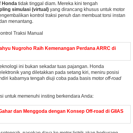
f
Honda
tidak tinggal diam. Mereka kini tengah
ling simulasi (virtual)
yang dirancang khusus untuk motor
 mengembalikan kontrol traksi penuh dan membuat torsi instan
" dan menantang.
ntrol Traksi Manual
ahyu Nugroho Raih Kemenangan Perdana ARRC di
eknologi ini bukan sekadar tuas pajangan. Honda
ektronik yang diletakkan pada setang kiri, meniru posisi
endiri kabarnya tengah diuji coba pada basis motor
off-road
sisi untuk memenuhi insting berkendara Anda:
 Gahar dan Menggoda dengan Konsep Off-road di GIIAS
 setengah, pasokan daya ke motor listrik akan berkurang