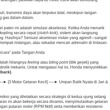
uh, transmisi daya akan terputus total, meskipun tangan
g gas dalam-dalam.
ari paten ini adalah simulasi akselerasi. Ketika Anda menarik
kopling secara cepat (
clutch kick
), sistem akan langsung
ang. Hasilnya? Sensasi akselerasi instan yang agresif—sangat
elompati rintangan, atau sekadar mencari adrenalin di lintasan.
 "Bicara" pada Tangan Anda
adalah hilangnya
feeling
atau
biting point
(titik gesek) yang
hidrolik mekanis. Untuk mengatasi hal ini, Honda menyuntikkan
dback)
.
 ──► [3 Motor Getaran Kecil] ──► Umpan Balik Nyata di Jari &
ikro yang diletakkan secara strategis di kedua ujung setang
taran ini akan bekerja secara dinamis, menyimulasikan getaran
an putaran motor (RPM fiktif) serta memberikan resistensi