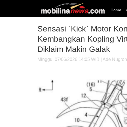
Home
Sensasi `Kick` Motor Ko
Kembangkan Kopling Virtu
Diklaim Makin Galak
Minggu, 07/06/2026 14:05 WIB | Ade Nugro