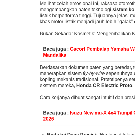
Melihat celah emosional ini, raksasa otomoti
mengembangkan paten teknologi
sistem kop
listrik berperforma tinggi. Tujuannya jelas:
khas motor listrik menjadi jauh lebih "galak
Bukan Sekadar Kosmetik: Mengembalikan Ko
Baca juga :
Gacor! Pembalap Yamaha W
Mandalika
Berdasarkan dokumen paten yang beredar, t
menerapkan sistem
fly-by-wire
sepenuhnya el
kopling mekanis tradisional. Prototipenya s
ekstrem mereka,
Honda CR Electric Proto
.
Cara kerjanya dibuat sangat intuitif dan pre
Baca juga :
Isuzu New mu-X 4x4 Tampil
2026
Reduksi Daya Presisi:
Jika tuas ditekan