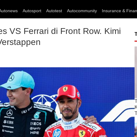
Autonews
Autosport
Autotest
Autocommunity
Insurance & Fina
s VS Ferrari di Front Row. Kimi
 Verstappen
T
T