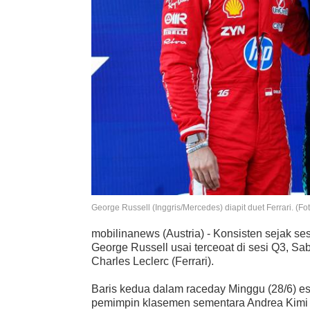
George Russell (Inggris/Mercedes) diapit duet Ferrari. (Fo
mobilinanews (Austria) - Konsisten sejak se
George Russell usai terceoat di sesi Q3, Sa
Charles Leclerc (Ferrari).
Baris kedua dalam raceday Minggu (28/6) es
pemimpin klasemen sementara Andrea Kimi An