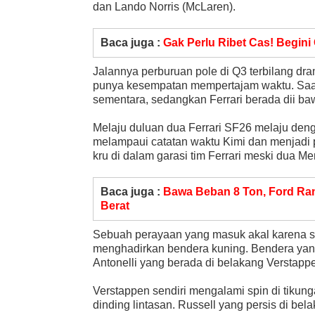
dan Lando Norris (McLaren).
Baca juga :
Gak Perlu Ribet Cas! Begini
Jalannya perburuan pole di Q3 terbilang dra
punya kesempatan mempertajam waktu. Saat 
sementara, sedangkan Ferrari berada dii ba
Melaju duluan dua Ferrari SF26 melaju deng
melampaui catatan waktu Kimi dan menjadi 
kru di dalam garasi tim Ferrari meski dua M
Baca juga :
Bawa Beban 8 Ton, Ford Ran
Berat
Sebuah perayaan yang masuk akal karena 
menghadirkan bendera kuning. Bendera yan
Antonelli yang berada di belakang Verstapp
Verstappen sendiri mengalami spin di tiku
dinding lintasan. Russell yang persis di bel