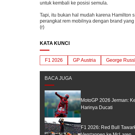
untuk kembali ke posisi semula.
Tapi, itu bukan hal mudah karena Hamilto
perangkat rem mobilnya dengan brand yang 
(r)
KATA KUNCI
F1 2026
GP Austria
George Russl
BACA JUGA
MotoGP 2026 Jerman: Ke
Harinya Ducati
F1 2026: Red Bull Tawar
Verstappen ke McLaren