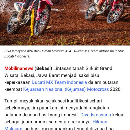
Diva Ismayana #26 dan Hilman Maksum #24 - Ducati MX Team Indonesia (Foto:
Ducati Indonesia)
Mobilinanews
(Bekasi)
Lintasan tanah Sirkuit Grand
Wisata, Bekasi, Jawa Barat menjadi saksi bisu
keperkasaan
Ducati MX Team Indonesia
dalam putaran
keempat
Kejuaraan Nasional (Kejurnas) Motocross
2026.
Tampil meyakinkan sejak sesi kualifikasi sehari
sebelumnya, tim pabrikan ini menyudahi rangkaian
balapan dengan hasil yang impresif.
Diva Ismayana
keluar
sebagai juara umum, sementara rekannya,
Hilman
Maksum
, berhasil mengamankan tempat di zona tiga