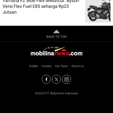
Yamaha FZ Blue Flex Meluncur: Byson
Versi Flex Fuel E85 seharga Rp23
Jutaan
BACK TO TOP
Indeks
Careers
Our Team
About Us
©2025 PT. Rallytama Indonesia