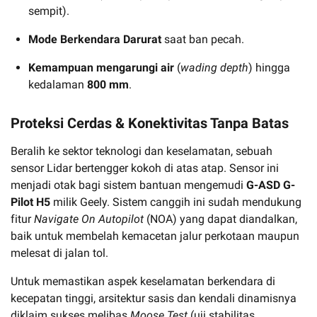
sempit).
Mode Berkendara Darurat
saat ban pecah.
Kemampuan mengarungi air
(
wading depth
) hingga
kedalaman
800 mm
.
Proteksi Cerdas & Konektivitas Tanpa Batas
Beralih ke sektor teknologi dan keselamatan, sebuah
sensor Lidar bertengger kokoh di atas atap. Sensor ini
menjadi otak bagi sistem bantuan mengemudi
G-ASD G-
Pilot H5
milik Geely. Sistem canggih ini sudah mendukung
fitur
Navigate On Autopilot
(NOA) yang dapat diandalkan,
baik untuk membelah kemacetan jalur perkotaan maupun
melesat di jalan tol.
Untuk memastikan aspek keselamatan berkendara di
kecepatan tinggi, arsitektur sasis dan kendali dinamisnya
diklaim sukses melibas
Moose Test
(uji stabilitas