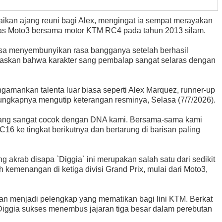
aikan ajang reuni bagi Alex, mengingat ia sempat merayakan
as Moto3 bersama motor KTM RC4 pada tahun 2013 silam.
 bisa menyembunyikan rasa bangganya setelah berhasil
askan bahwa karakter sang pembalap sangat selaras dengan
amankan talenta luar biasa seperti Alex Marquez, runner-up
ungkapnya mengutip keterangan resminya, Selasa (7/7/2026).
ra yang sangat cocok dengan DNA kami. Bersama-sama kami
6 ke tingkat berikutnya dan bertarung di barisan paling
ng akrab disapa `Diggia` ini merupakan salah satu dari sedikit
 kemenangan di ketiga divisi Grand Prix, mulai dari Moto3,
kan menjadi pelengkap yang mematikan bagi lini KTM. Berkat
Diggia sukses menembus jajaran tiga besar dalam perebutan