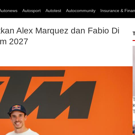
Autonews
Autosport
Autotest
Autocommunity
Insurance & Fina
an Alex Marquez dan Fabio Di
im 2027
T
T