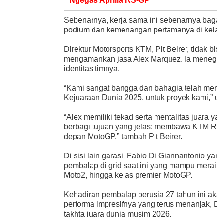
Ngegas Aprilia RS-GP
Sebenarnya, kerja sama ini sebenarnya bag
podium dan kemenangan pertamanya di kel
Direktur Motorsports KTM, Pit Beirer, tidak
mengamankan jasa Alex Marquez. Ia meneg
identitas timnya.
“Kami sangat bangga dan bahagia telah meng
Kejuaraan Dunia 2025, untuk proyek kami,” 
“Alex memiliki tekad serta mentalitas jua
berbagi tujuan yang jelas: membawa KTM RC1
depan MotoGP,” tambah Pit Beirer.
Di sisi lain garasi, Fabio Di Giannantonio ya
pembalap di grid saat ini yang mampu meraih
Moto2, hingga kelas premier MotoGP.
Kehadiran pembalap berusia 27 tahun ini a
performa impresifnya yang terus menanjak, 
takhta juara dunia musim 2026.