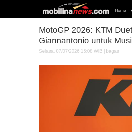
Home
MotoGP 2026: KTM Duetk
Giannantonio untuk Mus
Selasa, 07/07/2026 15:08 WIB | bagas