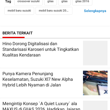
Tag
crossover suzuki
giias
giias
giias 2016
mobil baru suzuki
mobil baru suzuki 2016
Selengkapnya
suzuki crossover sx4 scross
suzuki indomobil sales
suzuki indonesia
BERITA TERKAIT
Hino Dorong Digitalisasi dan
Standarisasi Karoseri untuk Tingkatkan
Kualitas Kendaraan
Punya Kamera Penunjang
Keselamatan, Suzuki Xl7 New Alpha
Hybrid Lebih Nyaman di Jalan
Mengintip Konsep `A Quiet Luxury` ala
MAXUS di GIIAS 2026, Hadirkan Jajaran