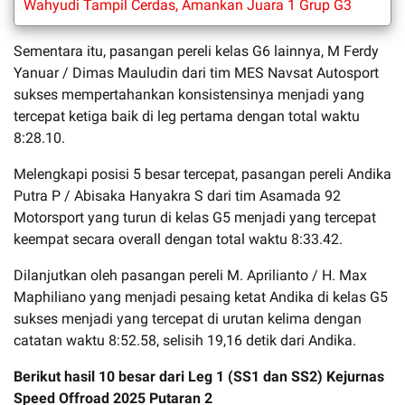
Wahyudi Tampil Cerdas, Amankan Juara 1 Grup G3
Sementara itu, pasangan pereli kelas G6 lainnya, M Ferdy
Yanuar / Dimas Mauludin dari tim MES Navsat Autosport
sukses mempertahankan konsistensinya menjadi yang
tercepat ketiga baik di leg pertama dengan total waktu
8:28.10.
Melengkapi posisi 5 besar tercepat, pasangan pereli Andika
Putra P / Abisaka Hanyakra S dari tim Asamada 92
Motorsport yang turun di kelas G5 menjadi yang tercepat
keempat secara overall dengan total waktu 8:33.42.
Dilanjutkan oleh pasangan pereli M. Aprilianto / H. Max
Maphiliano yang menjadi pesaing ketat Andika di kelas G5
sukses menjadi yang tercepat di urutan kelima dengan
catatan waktu 8:52.58, selisih 19,16 detik dari Andika.
Berikut hasil 10 besar dari Leg 1 (SS1 dan SS2) Kejurnas
Speed Offroad 2025 Putaran 2