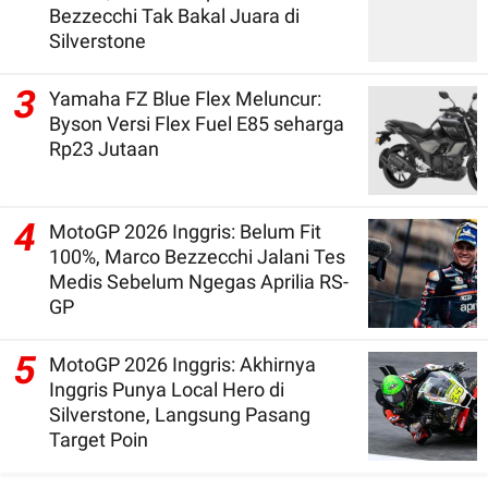
Bezzecchi Tak Bakal Juara di
Silverstone
3
Yamaha FZ Blue Flex Meluncur:
Byson Versi Flex Fuel E85 seharga
Rp23 Jutaan
4
MotoGP 2026 Inggris: Belum Fit
100%, Marco Bezzecchi Jalani Tes
Medis Sebelum Ngegas Aprilia RS-
GP
5
MotoGP 2026 Inggris: Akhirnya
Inggris Punya Local Hero di
Silverstone, Langsung Pasang
Target Poin