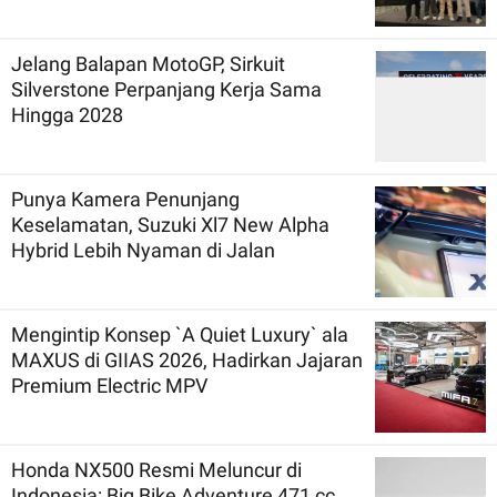
Jelang Balapan MotoGP, Sirkuit
Silverstone Perpanjang Kerja Sama
Hingga 2028
Punya Kamera Penunjang
Keselamatan, Suzuki Xl7 New Alpha
Hybrid Lebih Nyaman di Jalan
Mengintip Konsep `A Quiet Luxury` ala
MAXUS di GIIAS 2026, Hadirkan Jajaran
Premium Electric MPV
Honda NX500 Resmi Meluncur di
Indonesia: Big Bike Adventure 471 cc