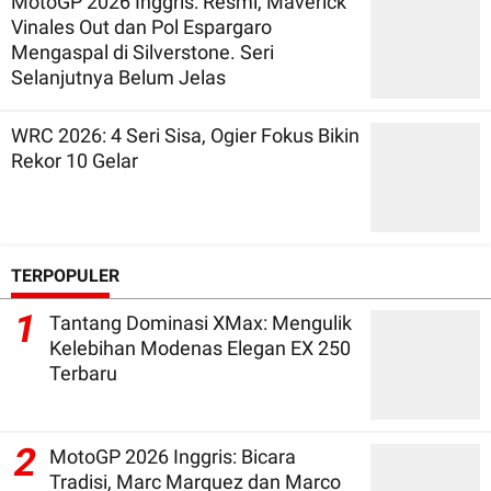
MotoGP 2026 Inggris: Resmi, Maverick
Vinales Out dan Pol Espargaro
Mengaspal di Silverstone. Seri
Selanjutnya Belum Jelas
WRC 2026: 4 Seri Sisa, Ogier Fokus Bikin
Rekor 10 Gelar
TERPOPULER
1
Tantang Dominasi XMax: Mengulik
Kelebihan Modenas Elegan EX 250
Terbaru
2
MotoGP 2026 Inggris: Bicara
Tradisi, Marc Marquez dan Marco