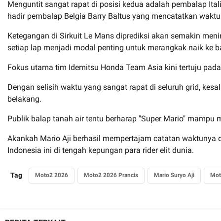
Menguntit sangat rapat di posisi kedua adalah pembalap Italia
hadir pembalap Belgia Barry Baltus yang mencatatkan waktu
Ketegangan di Sirkuit Le Mans diprediksi akan semakin menin
setiap lap menjadi modal penting untuk merangkak naik ke b
Fokus utama tim Idemitsu Honda Team Asia kini tertuju pada 
Dengan selisih waktu yang sangat rapat di seluruh grid, kes
belakang.
Publik balap tanah air tentu berharap "Super Mario" mamp
Akankah Mario Aji berhasil mempertajam catatan waktunya d
Indonesia ini di tengah kepungan para rider elit dunia.
Tag
Moto2 2026
Moto2 2026 Prancis
Mario Suryo Aji
Mot