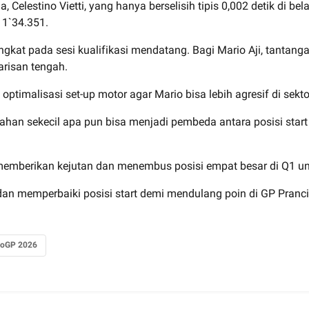
, Celestino Vietti, yang hanya berselisih tipis 0,002 detik di b
 1`34.351.
gkat pada sesi kualifikasi mendatang. Bagi Mario Aji, tantanga
arisan tengah.
optimalisasi set-up motor agar Mario bisa lebih agresif di sek
alahan sekecil apa pun bisa menjadi pembeda antara posisi star
u memberikan kejutan dan menembus posisi empat besar di Q1 
an memperbaiki posisi start demi mendulang poin di GP Pranci
oGP 2026