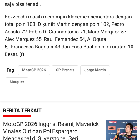
saja bisa terjadi.
Bezzecchi masih memimpin klasemen sementara dengan
total poin 108. Diķuntit Martin dengan poin 102, Pedro
Acosta 72' Fabio Di Giannantonio 71, Marc Marquez 57,
Alex Marquez 55, Raul Fernandez 54, AI Ogura
5, Francesco Bagnaia 43 dan Enea Bastianini di urutan 10
Besar. (r)
Tag
MotoGP 2026
GP Prancis
Jorge Martin
Marquez
BERITA TERKAIT
MotoGP 2026 Inggris: Resmi, Maverick
Vinales Out dan Pol Espargaro
Mengaspal di Silverstone. Seri