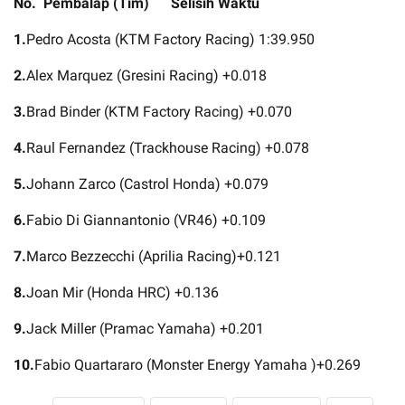
No. Pembalap (Tim) Selisih Waktu
1.
Pedro Acosta (KTM Factory Racing) 1:39.950
2.
Alex Marquez (Gresini Racing) +0.018
3.
Brad Binder (KTM Factory Racing) +0.070
4.
Raul Fernandez (Trackhouse Racing) +0.078
5.
Johann Zarco (Castrol Honda) +0.079
6.
Fabio Di Giannantonio (VR46) +0.109
7.
Marco Bezzecchi (Aprilia Racing)+0.121
8.
Joan Mir (Honda HRC) +0.136
9.
Jack Miller (Pramac Yamaha) +0.201
10.
Fabio Quartararo (Monster Energy Yamaha )+0.269