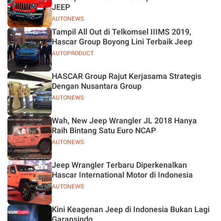
JEEP
AUTONEWS
Tampil All Out di Telkomsel IIIMS 2019,
Hascar Group Boyong Lini Terbaik Jeep
AUTOPRODUCT
HASCAR Group Rajut Kerjasama Strategis
Dengan Nusantara Group
AUTONEWS
Wah, New Jeep Wrangler JL 2018 Hanya
Raih Bintang Satu Euro NCAP
AUTONEWS
Jeep Wrangler Terbaru Diperkenalkan
Hascar International Motor di Indonesia
AUTONEWS
Kini Keagenan Jeep di Indonesia Bukan Lagi
Garansindo