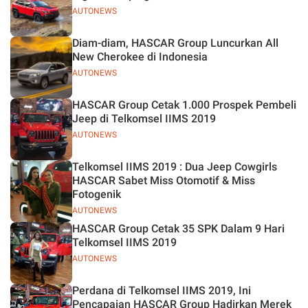
AUTONEWS
Diam-diam, HASCAR Group Luncurkan All
New Cherokee di Indonesia
AUTONEWS
HASCAR Group Cetak 1.000 Prospek Pembeli
Jeep di Telkomsel IIMS 2019
AUTONEWS
Telkomsel IIMS 2019 : Dua Jeep Cowgirls
HASCAR Sabet Miss Otomotif & Miss
Fotogenik
AUTONEWS
HASCAR Group Cetak 35 SPK Dalam 9 Hari
Telkomsel IIMS 2019
AUTONEWS
Perdana di Telkomsel IIMS 2019, Ini
Pencapaian HASCAR Group Hadirkan Merek