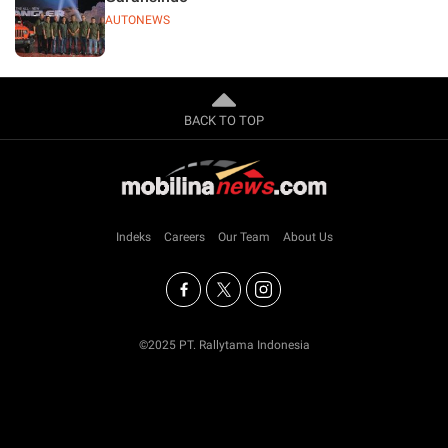
AUTONEWS
BACK TO TOP
Indeks
Careers
Our Team
About Us
©2025 PT. Rallytama Indonesia