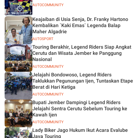
AUTOCOMMUNITY
Keajaiban di Usia Senja, Dr. Franky Hartono
Kembalikan `Kaki Emas` Legenda Balap
Maher Algadrie
AUTOSPORT
Touring Berakhir, Legend Riders Siap Angkat
Cerutu dan Wisata Jember ke Panggung
Nasional
AUTOCOMMUNITY
Jelajahi Bondowoso, Legend Riders
Taklukkan Pegunungan Ijen, Tuntaskan Etape
Berat di Hari Ketiga
AUTOCOMMUNITY
Bupati Jember Dampingi Legend Riders
Jelajahi Sentra Cerutu Sebelum Touring ke
Kawah Ijen
AUTOCOMMUNITY
Lady Biker Jago Hukum Ikut Acara Evalube
Java Touring