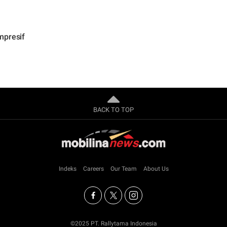
mpresif
BACK TO TOP
Indeks
Careers
Our Team
About Us
©2025 PT. Rallytama Indonesia