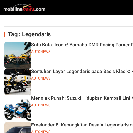
Tag : Legendaris
Satu Kata: Iconic! Yamaha DMR Racing Pamer R
AUTONEWS
Sentuhan Layar Legendaris pada Sasis Klasik
AUTONEWS
Menolak Punah: Suzuki Hidupkan Kembali Lini M
AUTONEWS
Freelander 8: Kebangkitan Desain Legendaris d
AUTONEWS