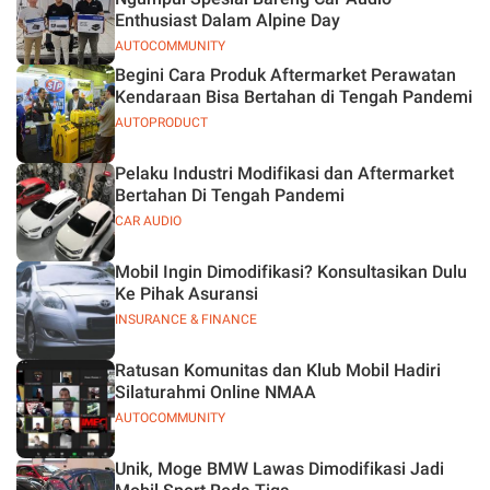
Enthusiast Dalam Alpine Day
AUTOCOMMUNITY
Begini Cara Produk Aftermarket Perawatan
Kendaraan Bisa Bertahan di Tengah Pandemi
AUTOPRODUCT
Pelaku Industri Modifikasi dan Aftermarket
Bertahan Di Tengah Pandemi
CAR AUDIO
Mobil Ingin Dimodifikasi? Konsultasikan Dulu
Ke Pihak Asuransi
INSURANCE & FINANCE
Ratusan Komunitas dan Klub Mobil Hadiri
Silaturahmi Online NMAA
AUTOCOMMUNITY
Unik, Moge BMW Lawas Dimodifikasi Jadi