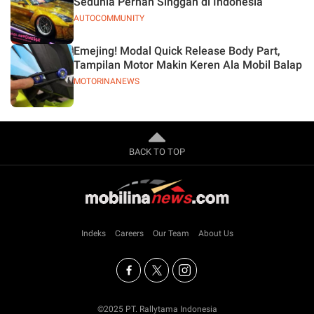
Sedunia Pernah Singgah di Indonesia
AUTOCOMMUNITY
Emejing! Modal Quick Release Body Part,
Tampilan Motor Makin Keren Ala Mobil Balap
MOTORINANEWS
BACK TO TOP
Indeks
Careers
Our Team
About Us
©2025 PT. Rallytama Indonesia