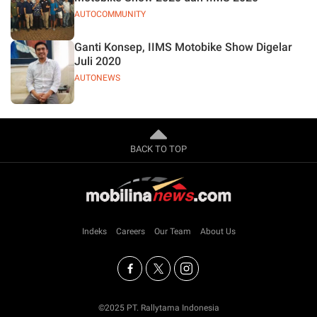
AUTOCOMMUNITY
Ganti Konsep, IIMS Motobike Show Digelar
Juli 2020
AUTONEWS
BACK TO TOP
Indeks
Careers
Our Team
About Us
©2025 PT. Rallytama Indonesia