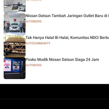
Nissan Datsun Tambah Jaringan Outlet Baru di
AUTONEWS
Tak Hanya Halal Bi Halal, Komunitas NDCI Berb
AUTOCOMMUNITY
Posko Mudik Nissan Datsun Siaga 24 Jam
AUTONEWS