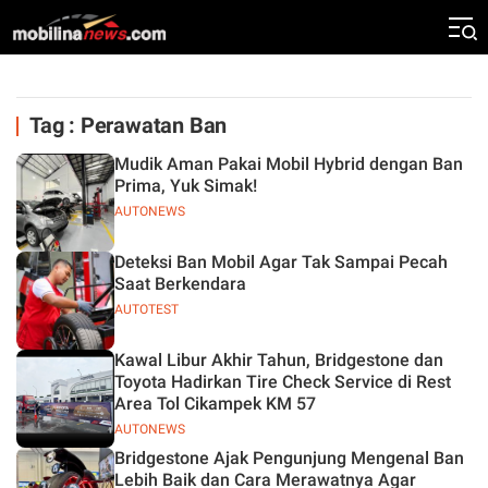
Tag : Perawatan Ban
Mudik Aman Pakai Mobil Hybrid dengan Ban
Prima, Yuk Simak!
AUTONEWS
Deteksi Ban Mobil Agar Tak Sampai Pecah
Saat Berkendara
AUTOTEST
Kawal Libur Akhir Tahun, Bridgestone dan
Toyota Hadirkan Tire Check Service di Rest
Area Tol Cikampek KM 57
AUTONEWS
Bridgestone Ajak Pengunjung Mengenal Ban
Lebih Baik dan Cara Merawatnya Agar