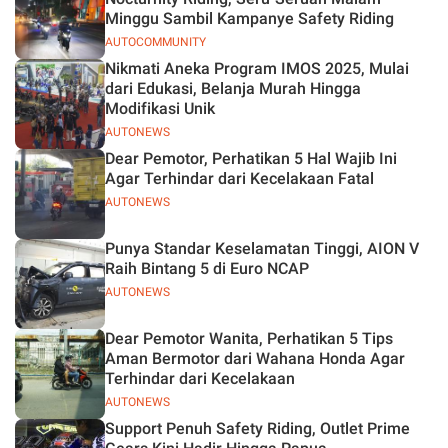
Minggu Sambil Kampanye Safety Riding
AUTOCOMMUNITY
Nikmati Aneka Program IMOS 2025, Mulai
dari Edukasi, Belanja Murah Hingga
Modifikasi Unik
AUTONEWS
Dear Pemotor, Perhatikan 5 Hal Wajib Ini
Agar Terhindar dari Kecelakaan Fatal
AUTONEWS
Punya Standar Keselamatan Tinggi, AION V
Raih Bintang 5 di Euro NCAP
AUTONEWS
Dear Pemotor Wanita, Perhatikan 5 Tips
Aman Bermotor dari Wahana Honda Agar
Terhindar dari Kecelakaan
AUTONEWS
Support Penuh Safety Riding, Outlet Prime