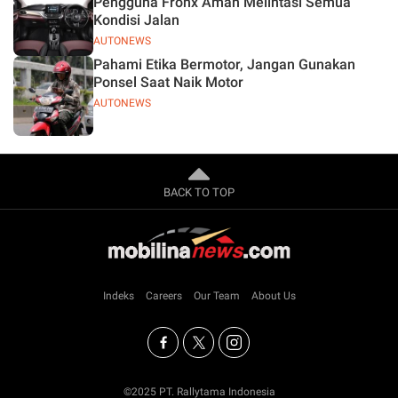
Pengguna Fronx Aman Melintasi Semua
Kondisi Jalan
AUTONEWS
Pahami Etika Bermotor, Jangan Gunakan
Ponsel Saat Naik Motor
AUTONEWS
BACK TO TOP
Indeks
Careers
Our Team
About Us
©2025 PT. Rallytama Indonesia