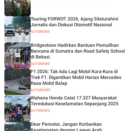
Touring FORWOT 2026, Ajang Silaturahmi
Jurnalis dan Diskusi Otomotif Nasional
AUTONEWS
Bridgestone Hadirkan Bantuan Pemulihan
Bencana di Sumatra dan Road Safety School
di Bekasi
AUTONEWS
F1 2026: Tak Ada Lagi Mobil Kura-Kura di
Trek F1. Digantikan Mobil Harian Mercedes
Rasa Mobil Balap
AUTOSPORT
Wahana Honda Catat 17.327 Masyarakat
Teredukasi Keselamatan Sepanjang 2025
AUTONEWS
Dear Pemotor, Jangan Korbankan
Keselamatan dengan Lawan Arah