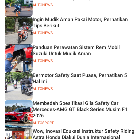
AUTONEWS
Ingin Mudik Aman Pakai Motor, Perhatikan
Tips Berikut
AUTONEWS
Panduan Perawatan Sistem Rem Mobil
Suzuki Untuk Mudik Aman
AUTONEWS
Bermotor Safety Saat Puasa, Perhatikan 5
Hal Ini
AUTONEWS
Membedah Spesifikasi Gila Safety Car
Mercedes-AMG GT Black Series Musim F1
2026
AUTOSPORT
Wow, Inovasi Edukasi Instruktur Safety Riding
Astra Honda Diakui Dunia Internasional