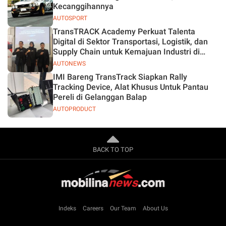
Kecanggihannya
AUTOSPORT
TransTRACK Academy Perkuat Talenta
Digital di Sektor Transportasi, Logistik, dan
Supply Chain untuk Kemajuan Industri di
Indonesia
AUTONEWS
IMI Bareng TransTrack Siapkan Rally
Tracking Device, Alat Khusus Untuk Pantau
Pereli di Gelanggan Balap
AUTOPRODUCT
BACK TO TOP
Indeks
Careers
Our Team
About Us