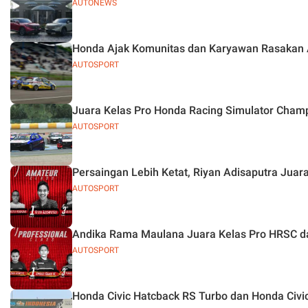
AUTONEWS
Honda Ajak Komunitas dan Karyawan Rasakan Ad
AUTOSPORT
Juara Kelas Pro Honda Racing Simulator Cham
AUTOSPORT
Persaingan Lebih Ketat, Riyan Adisaputra Jua
AUTOSPORT
Andika Rama Maulana Juara Kelas Pro HRSC da
AUTOSPORT
Honda Civic Hatcback RS Turbo dan Honda Civi