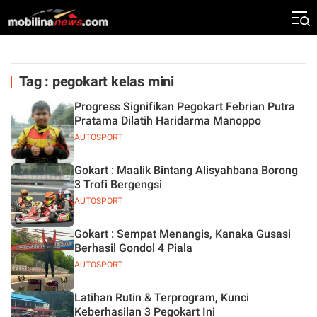
Tag : pegokart kelas mini
Progress Signifikan Pegokart Febrian Putra
Pratama Dilatih Haridarma Manoppo
AUTOSPORT
Gokart : Maalik Bintang Alisyahbana Borong
3 Trofi Bergengsi
AUTOSPORT
Gokart : Sempat Menangis, Kanaka Gusasi
Berhasil Gondol 4 Piala
AUTOSPORT
Latihan Rutin & Terprogram, Kunci
Keberhasilan 3 Pegokart Ini