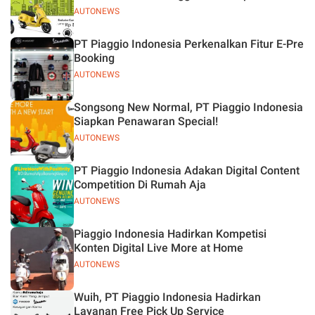
AUTONEWS
PT Piaggio Indonesia Perkenalkan Fitur E-Pre
Booking
AUTONEWS
Songsong New Normal, PT Piaggio Indonesia
Siapkan Penawaran Special!
AUTONEWS
PT Piaggio Indonesia Adakan Digital Content
Competition Di Rumah Aja
AUTONEWS
Piaggio Indonesia Hadirkan Kompetisi
Konten Digital Live More at Home
AUTONEWS
Wuih, PT Piaggio Indonesia Hadirkan
Layanan Free Pick Up Service