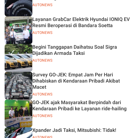
AUTONEWS
Layanan GrabCar Elektrik Hyundai IONIQ EV
Resmi Beroperasi di Bandara Soetta
AUTONEWS
Begini Tanggapan Daihatsu Soal Sigra
Dijadikan Armada Taksi
AUTONEWS
Survey GO-JEK: Empat Jam Per Hari
Dihabiskan di Kendaraan Pribadi Akibat
Macet
AUTONEWS
GO-JEK ajak Masyarakat Berpindah dari
Kendaraan Pribadi ke Layanan ride-hailing
AUTONEWS
Xpander Jadi Taksi, Mitsubishi: Tidak!
AUTONEWS