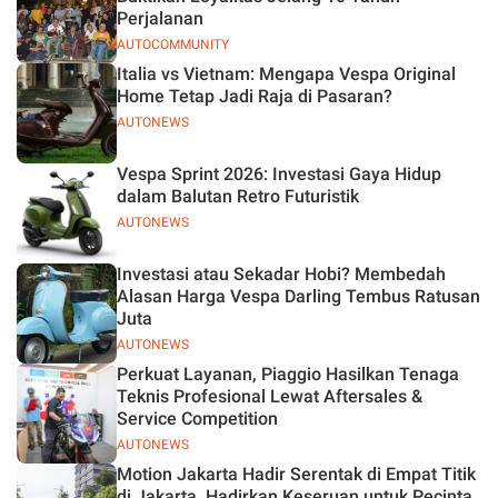
Perjalanan
AUTOCOMMUNITY
Italia vs Vietnam: Mengapa Vespa Original
Home Tetap Jadi Raja di Pasaran?
AUTONEWS
Vespa Sprint 2026: Investasi Gaya Hidup
dalam Balutan Retro Futuristik
AUTONEWS
Investasi atau Sekadar Hobi? Membedah
Alasan Harga Vespa Darling Tembus Ratusan
Juta
AUTONEWS
Perkuat Layanan, Piaggio Hasilkan Tenaga
Teknis Profesional Lewat Aftersales &
Service Competition
AUTONEWS
Motion Jakarta Hadir Serentak di Empat Titik
di Jakarta, Hadirkan Keseruan untuk Pecinta