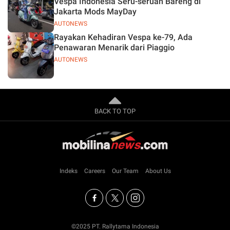
Vespa Indonesia Seru-seruan Bareng di
Jakarta Mods MayDay
AUTONEWS
Rayakan Kehadiran Vespa ke-79, Ada
Penawaran Menarik dari Piaggio
AUTONEWS
BACK TO TOP
Indeks
Careers
Our Team
About Us
©2025 PT. Rallytama Indonesia