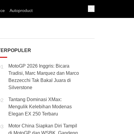
nce
Autoproduct
TERPOPULER
MotoGP 2026 Inggris: Bicara
01
Tradisi, Marc Marquez dan Marco
Bezzecchi Tak Bakal Juara di
Silverstone
Tantang Dominasi XMax:
02
Mengulik Kelebihan Modenas
Elegan EX 250 Terbaru
Motor China Siapkan Diri Tampil
03
di MotoGP dan WSBK, Gandeng