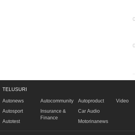
TELUSURI
Autonews
Autocommunity
Autoproduct
Video
Autosport
Insurance &
Car Audio
Finance
Autotest
Motorinanews