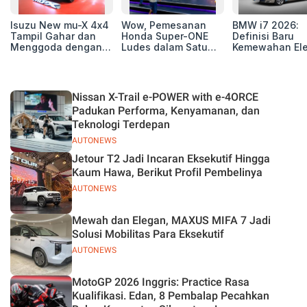
Isuzu New mu-X 4x4
Wow, Pemesanan
BMW i7 2026:
Tampil Gahar dan
Honda Super-ONE
Definisi Baru
Menggoda dengan
Ludes dalam Satu
Kemewahan Ele
Konsep Off-road di
Hari
untuk Eksekutif
GIIAS 2026
Modern
Nissan X-Trail e-POWER with e-4ORCE
Padukan Performa, Kenyamanan, dan
Teknologi Terdepan
AUTONEWS
Jetour T2 Jadi Incaran Eksekutif Hingga
Kaum Hawa, Berikut Profil Pembelinya
AUTONEWS
Mewah dan Elegan, MAXUS MIFA 7 Jadi
Solusi Mobilitas Para Eksekutif
AUTONEWS
MotoGP 2026 Inggris: Practice Rasa
Kualifikasi. Edan, 8 Pembalap Pecahkan