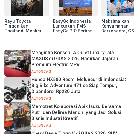
Rayu Toyota
EasyGo Indonesia
Maksimalkan
Tinggalkan
Luncurkan TMS
Kenyamanan
Thailand, Menkeu
EasyGo 2.0 Berbasis
Berkendara, GS
Purbaya Tawarkan
AI, Bantu Manajemen
Luncurkan EV
Insentif Besar demi
Transportasi End-to-
Auxiliary Batte
Jadikan Indonesia
End
GS CaRe di GII
Basis Produksi
2026
Mengintip Konsep `A Quiet Luxury` ala
ASEAN
MAXUS di GIIAS 2026, Hadirkan Jajaran
Premium Electric MPV
AUTONEWS
Honda NX500 Resmi Meluncur di Indonesia:
Big Bike Adventure 471 cc Siap Tempur,
Dibanderol Rp230 Juta
AUTONEWS
Memotret Kolaborasi Apik Isuzu Bersama
Putri dan Delima Mandiri yang Jadi Solusi
Bisnis Industri Kreatif
AUTONEWS
Chery Bawa Tiggo V di GIIAS 2026, SUV