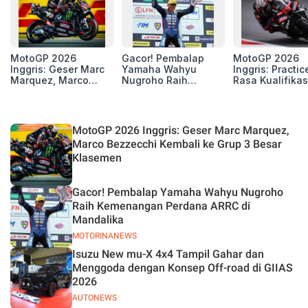
MotoGP 2026
Gacor! Pembalap
MotoGP 2026
Inggris: Geser Marc
Yamaha Wahyu
Inggris: Practic
Marquez, Marco
Nugroho Raih
Rasa Kualifikas
Bezzecchi Kembali
Kemenangan
Edan, 8 Pemba
ke Grup 3 Besar
Perdana ARRC di
Pecahkan Reko
Klasemen
Mandalika
Kecepatan
Silverstone!
MotoGP 2026 Inggris: Geser Marc Marquez,
Marco Bezzecchi Kembali ke Grup 3 Besar
Klasemen
Gacor! Pembalap Yamaha Wahyu Nugroho
Raih Kemenangan Perdana ARRC di
Mandalika
MOTORINANEWS
Isuzu New mu-X 4x4 Tampil Gahar dan
Menggoda dengan Konsep Off-road di GIIAS
2026
AUTONEWS