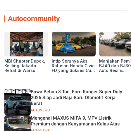
Autocommunity
MBI Chapter Depok,
Intip Serunya Aksi
Manjakan Pemil
Keliling Jakarta
Ratusan Honda Civic
BJ40 dan BJ30
Rehat di Warsol
FD yang Sukses Curi
Auto Resmi
Perhatian di Munas
Deklarasikan B
IV Ungaran!
ORV Chapter l
Touring Carita
Bawa Beban 8 Ton, Ford Ranger Super Duty
2026 Siap Jadi Raja Baru Otomotif Kerja
Berat
AUTONEWS
Mengenal MAXUS MIFA 9, MPV Listrik
Premium dengan Kenyamanan Kelas Atas
AUTONEWS