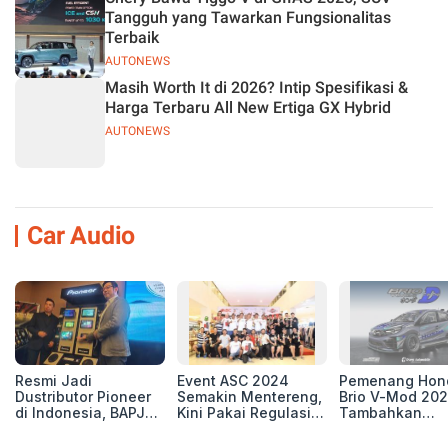
Tangguh yang Tawarkan Fungsionalitas
Terbaik
AUTONEWS
Masih Worth It di 2026? Intip Spesifikasi &
Harga Terbaru All New Ertiga GX Hybrid
AUTONEWS
Car Audio
Resmi Jadi
Event ASC 2024
Pemenang Hon
Dustributor Pioneer
Semakin Mentereng,
Brio V-Mod 20
di Indonesia, BAPJ
Kini Pakai Regulasi
Tambahkan
Luncurkan 2 Head
International IASCA
Sentuhan Drift
Unit Baru!
Proporsionalita