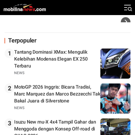
Klasemen
Headline
Terpopuler
Tantang Dominasi XMax: Mengulik
1
Kelebihan Modenas Elegan EX 250
Terbaru
NEWS
MotoGP 2026 Inggris: Bicara Tradisi,
2
Marc Marquez dan Marco Bezzecchi Tak
Bakal Juara di Silverstone
NEWS
Isuzu New mu-X 4x4 Tampil Gahar dan
3
Menggoda dengan Konsep Off-road di