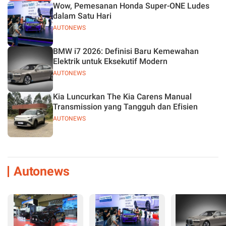
Wow, Pemesanan Honda Super-ONE Ludes
dalam Satu Hari
AUTONEWS
BMW i7 2026: Definisi Baru Kemewahan
Elektrik untuk Eksekutif Modern
AUTONEWS
Kia Luncurkan The Kia Carens Manual
Transmission yang Tangguh dan Efisien
AUTONEWS
Autonews