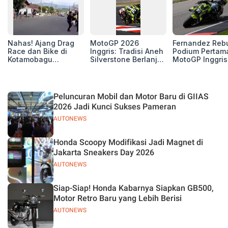
Nahas! Ajang Drag
MotoGP 2026
Fernandez Reb
Race dan Bike di
Inggris: Tradisi Aneh
Podium Pertam
Kotamobagu
Silverstone Berlanjut,
MotoGP Inggris
Berujung Maut,
4 Unit Aprilia RS-GP
2026, Jorge Ma
Renggut 5 Korban
di Zona Perburuan
Puas sebagai
Nyawa
Gelar
Runner-up
Peluncuran Mobil dan Motor Baru di GIIAS
2026 Jadi Kunci Sukses Pameran
AUTONEWS
Honda Scoopy Modifikasi Jadi Magnet di
Jakarta Sneakers Day 2026
AUTONEWS
Siap-Siap! Honda Kabarnya Siapkan GB500,
Motor Retro Baru yang Lebih Berisi
AUTONEWS