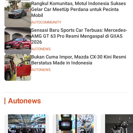
Rangkul Komunitas, Motul Indonesia Sukses
Gelar Car MeetUp Perdana untuk Pecinta
Mobil
AUTOCOMMUNITY
Sensasi Baru Sports Car Terbuas: Mercedes-
AMG GT 63 Pro Resmi Mengaspal di GIIAS
2026
AUTONEWS
Bukan Cuma Impor, Mazda CX-30 Kini Resmi
Berstatus Made in Indonesia
AUTONEWS
Autonews