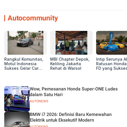
Autocommunity
Rangkul Komunitas,
MBI Chapter Depok,
Intip Serunya A
Motul Indonesia
Keliling Jakarta
Ratusan Honda 
Sukses Gelar Car
Rehat di Warsol
FD yang Sukses
MeetUp Perdana
Perhatian di M
untuk Pecinta Mobil
IV Ungaran!
Wow, Pemesanan Honda Super-ONE Ludes
dalam Satu Hari
AUTONEWS
BMW i7 2026: Definisi Baru Kemewahan
Elektrik untuk Eksekutif Modern
AUTONEWS