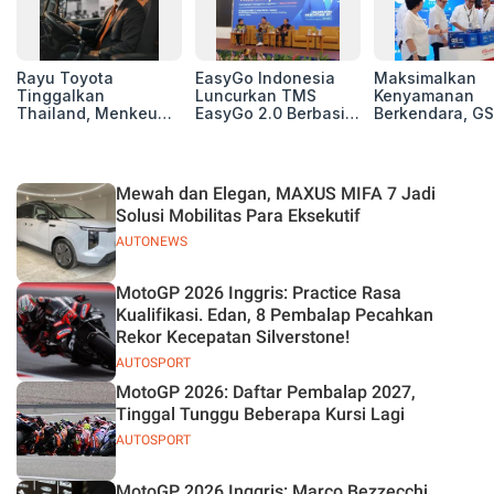
Rayu Toyota
EasyGo Indonesia
Maksimalkan
Tinggalkan
Luncurkan TMS
Kenyamanan
Thailand, Menkeu
EasyGo 2.0 Berbasis
Berkendara, GS
Purbaya Tawarkan
AI, Bantu Manajemen
Luncurkan EV
Insentif Besar demi
Transportasi End-to-
Auxiliary Batte
Jadikan Indonesia
End
GS CaRe di GII
Basis Produksi
2026
Mewah dan Elegan, MAXUS MIFA 7 Jadi
ASEAN
Solusi Mobilitas Para Eksekutif
AUTONEWS
MotoGP 2026 Inggris: Practice Rasa
Kualifikasi. Edan, 8 Pembalap Pecahkan
Rekor Kecepatan Silverstone!
AUTOSPORT
MotoGP 2026: Daftar Pembalap 2027,
Tinggal Tunggu Beberapa Kursi Lagi
AUTOSPORT
MotoGP 2026 Inggris: Marco Bezzecchi,