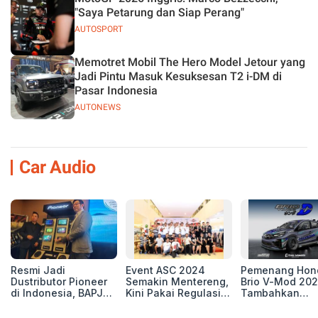
"Saya Petarung dan Siap Perang"
AUTOSPORT
Memotret Mobil The Hero Model Jetour yang
Jadi Pintu Masuk Kesuksesan T2 i-DM di
Pasar Indonesia
AUTONEWS
Car Audio
Resmi Jadi
Event ASC 2024
Pemenang Hon
Dustributor Pioneer
Semakin Mentereng,
Brio V-Mod 20
di Indonesia, BAPJ
Kini Pakai Regulasi
Tambahkan
Luncurkan 2 Head
International IASCA
Sentuhan Drift
Unit Baru!
Proporsionalita