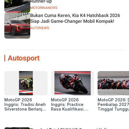
Runner-up
MOTORINANEWS
Bukan Cuma Keren, Kia K4 Hatchback 2026
Siap Jadi Game-Changer Mobil Kompak!
AUTONEWS
Autosport
MotoGP 2026
MotoGP 2026
MotoGP 2026: D
Inggris: Tradisi Aneh
Inggris: Practice
Pembalap 2027
Silverstone Berlanjut,
Rasa Kualifikasi.
Tinggal Tungg
4 Unit Aprilia RS-GP
Edan, 8 Pembalap
Beberapa Kursi
di Zona Perburuan
Pecahkan Rekor
Gelar
Kecepatan
Silverstone!