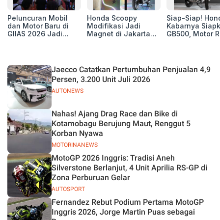
Peluncuran Mobil
Honda Scoopy
Siap-Siap! Hon
dan Motor Baru di
Modifikasi Jadi
Kabarnya Siap
GIIAS 2026 Jadi
Magnet di Jakarta
GB500, Motor R
Kunci Sukses
Sneakers Day 2026
Baru yang Lebi
Pameran
Berisi
Jaecco Catatkan Pertumbuhan Penjualan 4,9
Persen, 3.200 Unit Juli 2026
AUTONEWS
Nahas! Ajang Drag Race dan Bike di
Kotamobagu Berujung Maut, Renggut 5
Korban Nyawa
MOTORINANEWS
MotoGP 2026 Inggris: Tradisi Aneh
Silverstone Berlanjut, 4 Unit Aprilia RS-GP di
Zona Perburuan Gelar
AUTOSPORT
Fernandez Rebut Podium Pertama MotoGP
Inggris 2026, Jorge Martin Puas sebagai