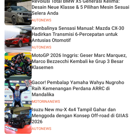
Revolusi Total BMW X5 Generasi Kelima:
Desain Neue Klasse & 5 Pilihan Mesin Sesuai
Selera Anda
AUTONEWS
Kembalinya Sensasi Manual: Mazda CX-30
Hadirkan Transmisi 6-Percepatan untuk
Antusias Otomotif
AUTONEWS
MotoGP 2026 Inggris: Geser Marc Marquez,
Marco Bezzecchi Kembali ke Grup 3 Besar
Klasemen
Gacor! Pembalap Yamaha Wahyu Nugroho
Raih Kemenangan Perdana ARRC di
Mandalika
MOTORINANEWS
Isuzu New mu-X 4x4 Tampil Gahar dan
Menggoda dengan Konsep Off-road di GIIAS
2026
AUTONEWS