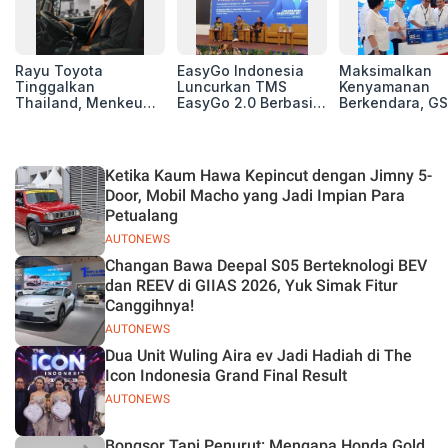
Rayu Toyota
EasyGo Indonesia
Maksimalkan
Tinggalkan
Luncurkan TMS
Kenyamanan
Thailand, Menkeu
EasyGo 2.0 Berbasis
Berkendara, GS
Purbaya Tawarkan
AI, Bantu Manajemen
Luncurkan EV
Insentif Besar demi
Transportasi End-to-
Auxiliary Batte
Jadikan Indonesia
End
GS CaRe di GII
Basis Produksi
2026
Ketika Kaum Hawa Kepincut dengan Jimny 5-
ASEAN
Door, Mobil Macho yang Jadi Impian Para
Petualang
AUTONEWS
Changan Bawa Deepal S05 Berteknologi BEV
dan REEV di GIIAS 2026, Yuk Simak Fitur
Canggihnya!
AUTONEWS
Dua Unit Wuling Aira ev Jadi Hadiah di The
Icon Indonesia Grand Final Result
AUTONEWS
Bongsor Tapi Penurut: Mengapa Honda Gold