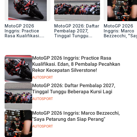
MotoGP 2026
MotoGP 2026: Daftar
MotoGP 2026
Inggris: Practice
Pembalap 2027,
Inggris: Marco
Rasa Kualifikasi.
Tinggal Tunggu
Bezzecchi, "Sa
Edan, 8 Pembalap
Beberapa Kursi Lagi
Petarung dan S
Pecahkan Rekor
Perang"
Kecepatan
Silverstone!
MotoGP 2026 Inggris: Practice Rasa
Kualifikasi. Edan, 8 Pembalap Pecahkan
Rekor Kecepatan Silverstone!
AUTOSPORT
MotoGP 2026: Daftar Pembalap 2027,
Tinggal Tunggu Beberapa Kursi Lagi
AUTOSPORT
MotoGP 2026 Inggris: Marco Bezzecchi,
"Saya Petarung dan Siap Perang"
AUTOSPORT