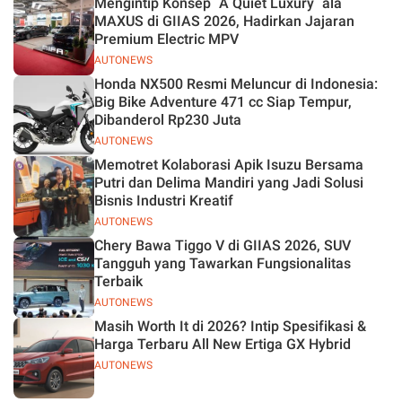
Mengintip Konsep `A Quiet Luxury` ala
MAXUS di GIIAS 2026, Hadirkan Jajaran
Premium Electric MPV
AUTONEWS
Honda NX500 Resmi Meluncur di Indonesia:
Big Bike Adventure 471 cc Siap Tempur,
Dibanderol Rp230 Juta
AUTONEWS
Memotret Kolaborasi Apik Isuzu Bersama
Putri dan Delima Mandiri yang Jadi Solusi
Bisnis Industri Kreatif
AUTONEWS
Chery Bawa Tiggo V di GIIAS 2026, SUV
Tangguh yang Tawarkan Fungsionalitas
Terbaik
AUTONEWS
Masih Worth It di 2026? Intip Spesifikasi &
Harga Terbaru All New Ertiga GX Hybrid
AUTONEWS