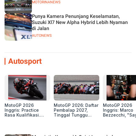
MOTORINANEWS
Punya Kamera Penunjang Keselamatan,
Suzuki Xl7 New Alpha Hybrid Lebih Nyaman
di Jalan
AUTONEWS
Autosport
MotoGP 2026
MotoGP 2026: Daftar
MotoGP 2026
Inggris: Practice
Pembalap 2027,
Inggris: Marco
Rasa Kualifikasi.
Tinggal Tunggu
Bezzecchi, "Sa
Edan, 8 Pembalap
Beberapa Kursi Lagi
Petarung dan S
Pecahkan Rekor
Perang"
Kecepatan
Silverstone!