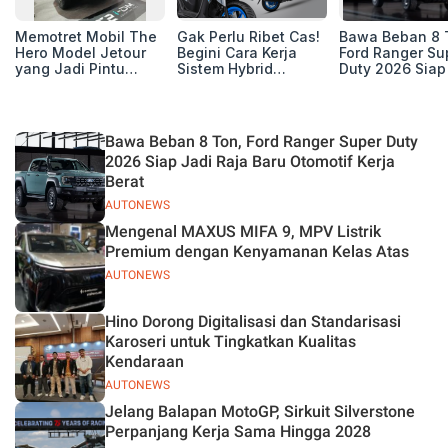
Memotret Mobil The
Gak Perlu Ribet Cas!
Bawa Beban 8 
Hero Model Jetour
Begini Cara Kerja
Ford Ranger Su
yang Jadi Pintu
Sistem Hybrid
Duty 2026 Siap
Masuk Kesuksesan
Yamaha Gear Ultima
Raja Baru Otom
T2 i-DM di Pasar
125
Kerja Berat
Indonesia
Bawa Beban 8 Ton, Ford Ranger Super Duty
2026 Siap Jadi Raja Baru Otomotif Kerja
Berat
AUTONEWS
Mengenal MAXUS MIFA 9, MPV Listrik
Premium dengan Kenyamanan Kelas Atas
AUTONEWS
Hino Dorong Digitalisasi dan Standarisasi
Karoseri untuk Tingkatkan Kualitas
Kendaraan
AUTONEWS
Jelang Balapan MotoGP, Sirkuit Silverstone
Perpanjang Kerja Sama Hingga 2028