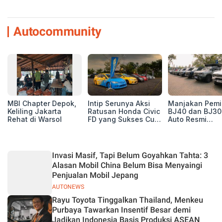
Autocommunity
MBI Chapter Depok,
Intip Serunya Aksi
Manjakan Pemil
Keliling Jakarta
Ratusan Honda Civic
BJ40 dan BJ30
Rehat di Warsol
FD yang Sukses Curi
Auto Resmi
Perhatian di Munas
Deklarasikan B
IV Ungaran!
ORV Chapter l
Touring Carita
Invasi Masif, Tapi Belum Goyahkan Tahta: 3
Alasan Mobil China Belum Bisa Menyaingi
Penjualan Mobil Jepang
AUTONEWS
Rayu Toyota Tinggalkan Thailand, Menkeu
Purbaya Tawarkan Insentif Besar demi
Jadikan Indonesia Basis Produksi ASEAN