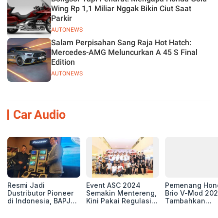
Wing Rp 1,1 Miliar Nggak Bikin Ciut Saat
Parkir
AUTONEWS
Salam Perpisahan Sang Raja Hot Hatch:
Mercedes-AMG Meluncurkan A 45 S Final
Edition
AUTONEWS
Car Audio
Resmi Jadi
Event ASC 2024
Pemenang Hon
Dustributor Pioneer
Semakin Mentereng,
Brio V-Mod 20
di Indonesia, BAPJ
Kini Pakai Regulasi
Tambahkan
Luncurkan 2 Head
International IASCA
Sentuhan Drift
Unit Baru!
Proporsionalita