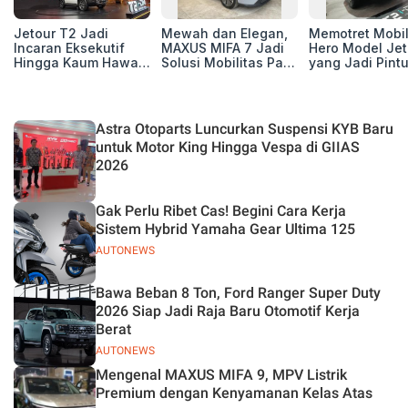
Jetour T2 Jadi
Mewah dan Elegan,
Memotret Mobi
Incaran Eksekutif
MAXUS MIFA 7 Jadi
Hero Model Jet
Hingga Kaum Hawa,
Solusi Mobilitas Para
yang Jadi Pint
Berikut Profil
Eksekutif
Masuk Kesuks
Pembelinya
T2 i-DM di Pas
Indonesia
Astra Otoparts Luncurkan Suspensi KYB Baru
untuk Motor King Hingga Vespa di GIIAS
2026
Gak Perlu Ribet Cas! Begini Cara Kerja
Sistem Hybrid Yamaha Gear Ultima 125
AUTONEWS
Bawa Beban 8 Ton, Ford Ranger Super Duty
2026 Siap Jadi Raja Baru Otomotif Kerja
Berat
AUTONEWS
Mengenal MAXUS MIFA 9, MPV Listrik
Premium dengan Kenyamanan Kelas Atas