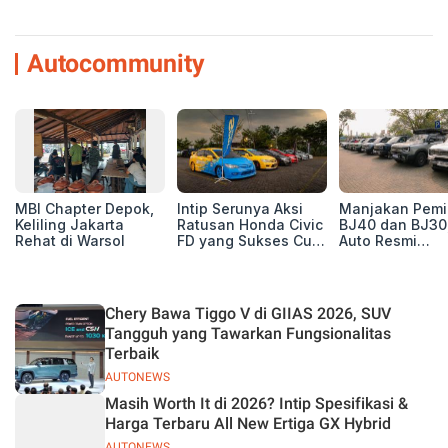
Autocommunity
MBI Chapter Depok,
Intip Serunya Aksi
Manjakan Pemil
Keliling Jakarta
Ratusan Honda Civic
BJ40 dan BJ30
Rehat di Warsol
FD yang Sukses Curi
Auto Resmi
Perhatian di Munas
Deklarasikan B
IV Ungaran!
ORV Chapter l
Touring Carita
Chery Bawa Tiggo V di GIIAS 2026, SUV
Tangguh yang Tawarkan Fungsionalitas
Terbaik
AUTONEWS
Masih Worth It di 2026? Intip Spesifikasi &
Harga Terbaru All New Ertiga GX Hybrid
AUTONEWS