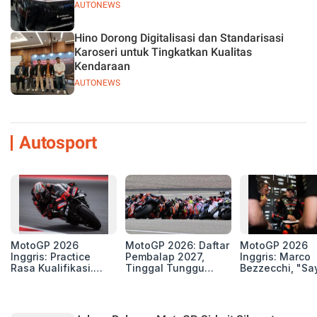
AUTONEWS
Hino Dorong Digitalisasi dan Standarisasi
Karoseri untuk Tingkatkan Kualitas
Kendaraan
AUTONEWS
Autosport
MotoGP 2026
MotoGP 2026: Daftar
MotoGP 2026
Inggris: Practice
Pembalap 2027,
Inggris: Marco
Rasa Kualifikasi.
Tinggal Tunggu
Bezzecchi, "Sa
Edan, 8 Pembalap
Beberapa Kursi Lagi
Petarung dan S
Pecahkan Rekor
Perang"
Kecepatan
Silverstone!