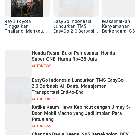
Rayu Toyota
EasyGo Indonesia
Maksimalkan
Tinggalkan
Luncurkan TMS
Kenyamanan
Thailand, Menkeu
EasyGo 2.0 Berbasis
Berkendara, GS
Purbaya Tawarkan
AI, Bantu Manajemen
Luncurkan EV
Insentif Besar demi
Transportasi End-to-
Auxiliary Batte
Jadikan Indonesia
End
GS CaRe di GII
Basis Produksi
2026
Honda Resmi Buka Pemesanan Honda
ASEAN
Super-ONE, Harga Rp438 Juta
AUTONEWS
EasyGo Indonesia Luncurkan TMS EasyGo
2.0 Berbasis AI, Bantu Manajemen
Transportasi End-to-End
AUTOPRODUCT
Ketika Kaum Hawa Kepincut dengan Jimny 5-
Door, Mobil Macho yang Jadi Impian Para
Petualang
AUTONEWS
Changan Bawa Deepal S05 Berteknologi BEV