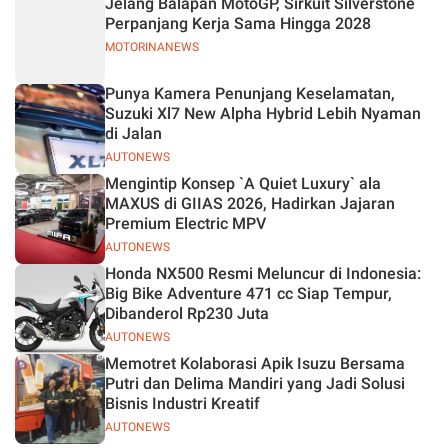
Jelang Balapan MotoGP, Sirkuit Silverstone
Perpanjang Kerja Sama Hingga 2028
MOTORINANEWS
Punya Kamera Penunjang Keselamatan,
Suzuki Xl7 New Alpha Hybrid Lebih Nyaman
di Jalan
AUTONEWS
Mengintip Konsep `A Quiet Luxury` ala
MAXUS di GIIAS 2026, Hadirkan Jajaran
Premium Electric MPV
AUTONEWS
Honda NX500 Resmi Meluncur di Indonesia:
Big Bike Adventure 471 cc Siap Tempur,
Dibanderol Rp230 Juta
AUTONEWS
Memotret Kolaborasi Apik Isuzu Bersama
Putri dan Delima Mandiri yang Jadi Solusi
Bisnis Industri Kreatif
AUTONEWS