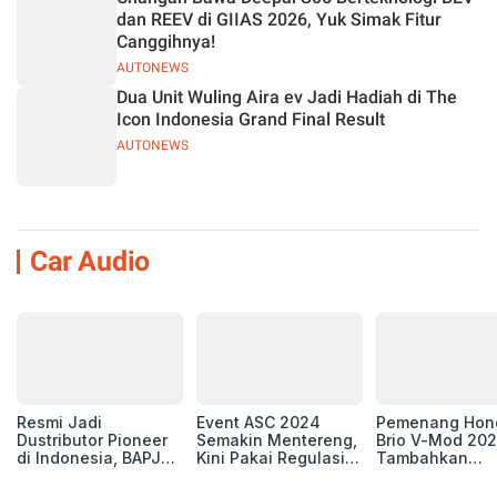
dan REEV di GIIAS 2026, Yuk Simak Fitur
Canggihnya!
AUTONEWS
Dua Unit Wuling Aira ev Jadi Hadiah di The
Icon Indonesia Grand Final Result
AUTONEWS
Car Audio
Resmi Jadi
Event ASC 2024
Pemenang Hon
Dustributor Pioneer
Semakin Mentereng,
Brio V-Mod 20
di Indonesia, BAPJ
Kini Pakai Regulasi
Tambahkan
Luncurkan 2 Head
International IASCA
Sentuhan Drift
Unit Baru!
Proporsionalita