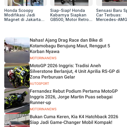
Honda Scoopy
Siap-Siap! Honda
Sensasi Baru S
Modifikasi Jadi
Kabarnya Siapkan
Car Terbuas:
Magnet di Jakarta
GB500, Motor Retro
Mercedes-AMG
Sneakers Day 2026
Baru yang Lebih
63 Pro Resmi
Berisi
Mengaspal di G
2026
Nahas! Ajang Drag Race dan Bike di
Kotamobagu Berujung Maut, Renggut 5
Korban Nyawa
MOTORINANEWS
MotoGP 2026 Inggris: Tradisi Aneh
Silverstone Berlanjut, 4 Unit Aprilia RS-GP di
Zona Perburuan Gelar
AUTOSPORT
Fernandez Rebut Podium Pertama MotoGP
Inggris 2026, Jorge Martin Puas sebagai
Runner-up
MOTORINANEWS
Bukan Cuma Keren, Kia K4 Hatchback 2026
Siap Jadi Game-Changer Mobil Kompak!