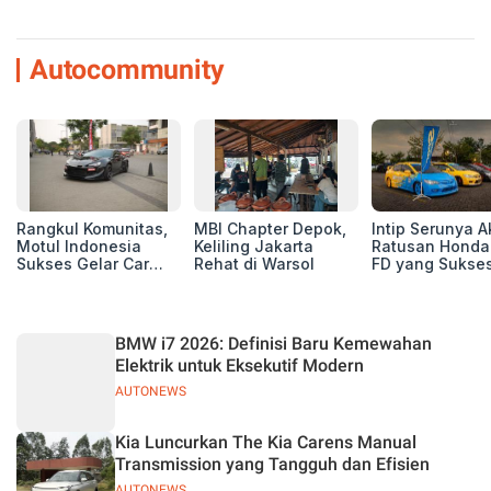
Autocommunity
Rangkul Komunitas,
MBI Chapter Depok,
Intip Serunya A
Motul Indonesia
Keliling Jakarta
Ratusan Honda 
Sukses Gelar Car
Rehat di Warsol
FD yang Sukses
MeetUp Perdana
Perhatian di M
untuk Pecinta Mobil
IV Ungaran!
BMW i7 2026: Definisi Baru Kemewahan
Elektrik untuk Eksekutif Modern
AUTONEWS
Kia Luncurkan The Kia Carens Manual
Transmission yang Tangguh dan Efisien
AUTONEWS