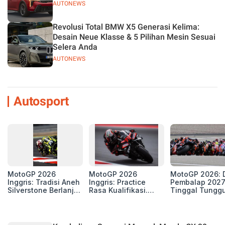
AUTONEWS
Revolusi Total BMW X5 Generasi Kelima:
Desain Neue Klasse & 5 Pilihan Mesin Sesuai
Selera Anda
AUTONEWS
Autosport
MotoGP 2026
MotoGP 2026
MotoGP 2026: D
Inggris: Tradisi Aneh
Inggris: Practice
Pembalap 2027
Silverstone Berlanjut,
Rasa Kualifikasi.
Tinggal Tungg
4 Unit Aprilia RS-GP
Edan, 8 Pembalap
Beberapa Kursi
di Zona Perburuan
Pecahkan Rekor
Gelar
Kecepatan
Silverstone!