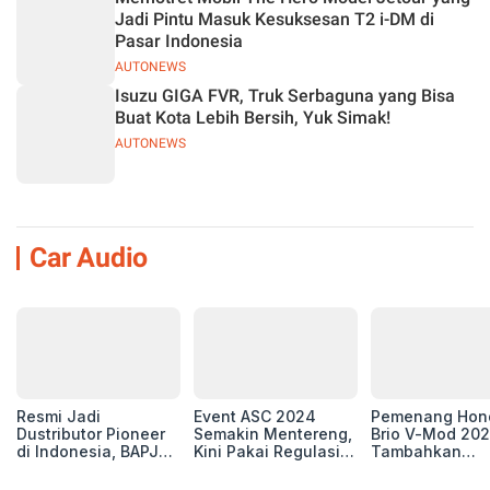
Jadi Pintu Masuk Kesuksesan T2 i-DM di
Pasar Indonesia
AUTONEWS
Isuzu GIGA FVR, Truk Serbaguna yang Bisa
Buat Kota Lebih Bersih, Yuk Simak!
AUTONEWS
Car Audio
Resmi Jadi
Event ASC 2024
Pemenang Hon
Dustributor Pioneer
Semakin Mentereng,
Brio V-Mod 20
di Indonesia, BAPJ
Kini Pakai Regulasi
Tambahkan
Luncurkan 2 Head
International IASCA
Sentuhan Drift
Unit Baru!
Proporsionalita