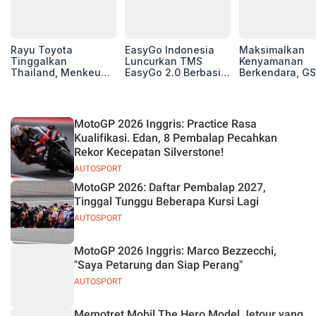
Rayu Toyota
EasyGo Indonesia
Maksimalkan
Tinggalkan
Luncurkan TMS
Kenyamanan
Thailand, Menkeu
EasyGo 2.0 Berbasis
Berkendara, GS
Purbaya Tawarkan
AI, Bantu Manajemen
Luncurkan EV
Insentif Besar demi
Transportasi End-to-
Auxiliary Batte
Jadikan Indonesia
End
GS CaRe di GII
Basis Produksi
2026
MotoGP 2026 Inggris: Practice Rasa
ASEAN
Kualifikasi. Edan, 8 Pembalap Pecahkan
Rekor Kecepatan Silverstone!
AUTOSPORT
MotoGP 2026: Daftar Pembalap 2027,
Tinggal Tunggu Beberapa Kursi Lagi
AUTOSPORT
MotoGP 2026 Inggris: Marco Bezzecchi,
"Saya Petarung dan Siap Perang"
AUTOSPORT
Memotret Mobil The Hero Model Jetour yang