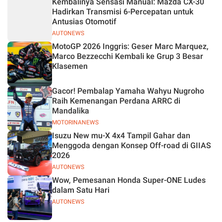
Kembalinya Sensasi Manual: Mazda CX-30
Hadirkan Transmisi 6-Percepatan untuk
Antusias Otomotif
AUTONEWS
MotoGP 2026 Inggris: Geser Marc Marquez,
Marco Bezzecchi Kembali ke Grup 3 Besar
Klasemen
Gacor! Pembalap Yamaha Wahyu Nugroho
Raih Kemenangan Perdana ARRC di
Mandalika
MOTORINANEWS
Isuzu New mu-X 4x4 Tampil Gahar dan
Menggoda dengan Konsep Off-road di GIIAS
2026
AUTONEWS
Wow, Pemesanan Honda Super-ONE Ludes
dalam Satu Hari
AUTONEWS