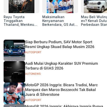
Rayu Toyota
Maksimalkan
Mau Beli Wuling
Tinggalkan
Kenyamanan
ev? Kenali Dulu
Thailand, Menkeu
Berkendara, GS Astra
Perbedaan Sta
Purbaya Tawarkan
Luncurkan EV
Range dan Lon
Insentif Besar demi
Auxiliary Battery dan
Range
Jadikan Indonesia
GS CaRe di GIIAS
Basis Produksi
2026
Siap Berburu Podium, SAV Motor Sport
ASEAN
Resmi Ungkap Skuad Balap Musim 2026
AUTOSPORT
Audi Mulai Ungkap Karakter SUV Premium
Terbaru di GIIAS 2026
AUTONEWS
MotoGP 2026 Inggris: Bicara Tradisi, Marc
Marquez dan Marco Bezzecchi Tak Bakal
Juara di Silverstone
AUTOSPORT
MotoGP 2026 Inggris: Akhirnya Inggris Punya