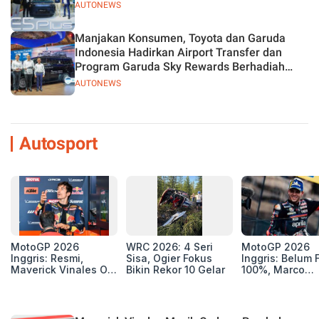
AUTONEWS
Manjakan Konsumen, Toyota dan Garuda
Indonesia Hadirkan Airport Transfer dan
Program Garuda Sky Rewards Berhadiah
Hybrid EV
AUTONEWS
Autosport
MotoGP 2026
WRC 2026: 4 Seri
MotoGP 2026
Inggris: Resmi,
Sisa, Ogier Fokus
Inggris: Belum F
Maverick Vinales Out
Bikin Rekor 10 Gelar
100%, Marco
dan Pol Espargaro
Bezzecchi Jala
Mengaspal di
Medis Sebelum
Silverstone. Seri
Ngegas Aprilia
Selanjutnya Belum
GP