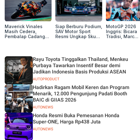
Maverick Vinales
Siap Berburu Podium,
MotoGP 2026
Masih Cedera,
SAV Motor Sport
Inggris: Bicara
Pembalap Cadangan
Resmi Ungkap Skuad
Tradisi, Marc
Pol Espargarodi Siap
Balap Musim 2026
Marquez dan M
Bertarung untuk
Bezzecchi Tak 
MotoGP Inggris
Juara di Si
Rayu Toyota Tinggalkan Thailand, Menkeu
Purbaya Tawarkan Insentif Besar demi
Jadikan Indonesia Basis Produksi ASEAN
AUTOPRODUCT
Hadirkan Ragam Mobil Keren dan Program
Menarik, 12.000 Pengunjung Padati Booth
BAIC di GIIAS 2026
AUTONEWS
Honda Resmi Buka Pemesanan Honda
Super-ONE, Harga Rp438 Juta
AUTONEWS