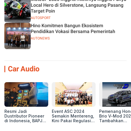
Local Hero di Silverstone, Langsung Pasang
Target Poin
AUTOSPORT
Hino Komitmen Bangun Ekosistem
Pendidikan Vokasi Bersama Pemerintah
AUTONEWS
Car Audio
Resmi Jadi
Event ASC 2024
Pemenang Hon
Dustributor Pioneer
Semakin Mentereng,
Brio V-Mod 20
di Indonesia, BAPJ
Kini Pakai Regulasi
Tambahkan
Luncurkan 2 Head
International IASCA
Sentuhan Drift
Unit Baru!
Proporsionalita