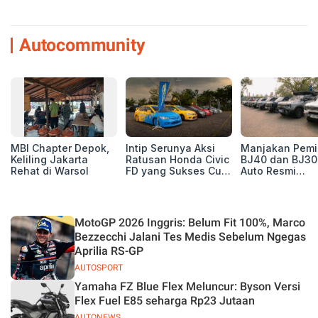
Autocommunity
MBI Chapter Depok,
Intip Serunya Aksi
Manjakan Pemil
Keliling Jakarta
Ratusan Honda Civic
BJ40 dan BJ30
Rehat di Warsol
FD yang Sukses Curi
Auto Resmi
Perhatian di Munas
Deklarasikan B
IV Ungaran!
ORV Chapter l
Touring Carita
MotoGP 2026 Inggris: Belum Fit 100%, Marco
Bezzecchi Jalani Tes Medis Sebelum Ngegas
Aprilia RS-GP
AUTOSPORT
Yamaha FZ Blue Flex Meluncur: Byson Versi
Flex Fuel E85 seharga Rp23 Jutaan
AUTONEWS