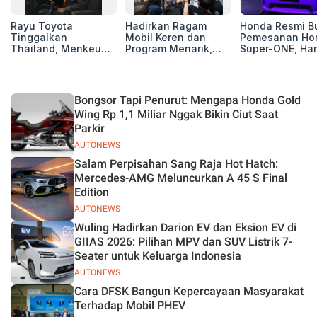
Rayu Toyota
Hadirkan Ragam
Honda Resmi B
Tinggalkan
Mobil Keren dan
Pemesanan Ho
Thailand, Menkeu
Program Menarik,
Super-ONE, Ha
Purbaya Tawarkan
12.000 Pengunjung
Rp438 Juta
Insentif Besar demi
Padati Booth BAIC di
Jadikan Indonesia
GIIAS 2026
Basis Produksi
Bongsor Tapi Penurut: Mengapa Honda Gold
ASEAN
Wing Rp 1,1 Miliar Nggak Bikin Ciut Saat
Parkir
AUTONEWS
Salam Perpisahan Sang Raja Hot Hatch:
Mercedes-AMG Meluncurkan A 45 S Final
Edition
AUTONEWS
Wuling Hadirkan Darion EV dan Eksion EV di
GIIAS 2026: Pilihan MPV dan SUV Listrik 7-
Seater untuk Keluarga Indonesia
AUTONEWS
Cara DFSK Bangun Kepercayaan Masyarakat
Terhadap Mobil PHEV