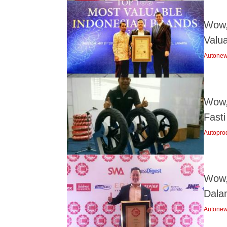
Wow,
Valu
Autone
Wow,
Fast
Autopro
Wow,
Dala
Autone