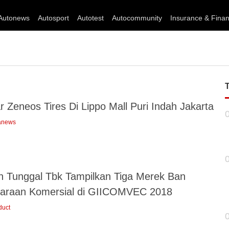
Autonews
Autosport
Autotest
Autocommunity
Insurance & Fina
 Zeneos Tires Di Lippo Mall Puri Indah Jakarta
anews
h Tunggal Tbk Tampilkan Tiga Merek Ban
araan Komersial di GIICOMVEC 2018
duct