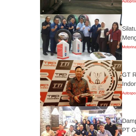
Autopro
Sila
Meng
Motorin
GT R
Indo
Autospo
Damp
PT G