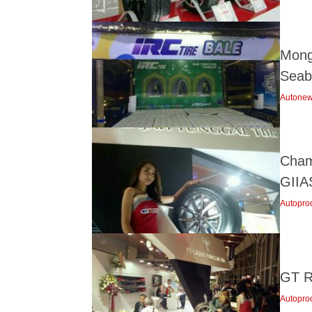
Mongg
Seab
Autone
Cham
GIIA
Autopro
GT R
Autopro