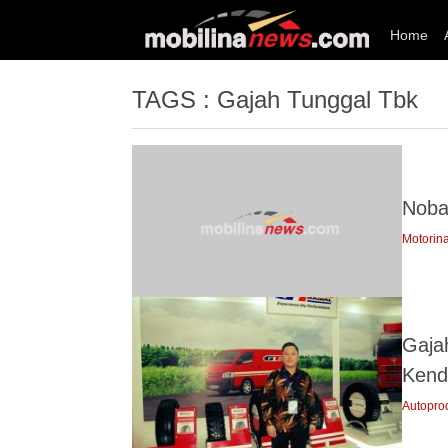
Home
TAGS : Gajah Tunggal Tbk
Nobar
Motorin
Gaja
Kend
Autopro