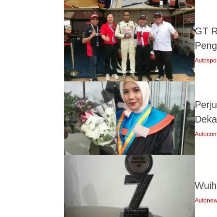
GT R
Peng
Autospo
Perju
Dekat
Autocom
Wuih
Autone