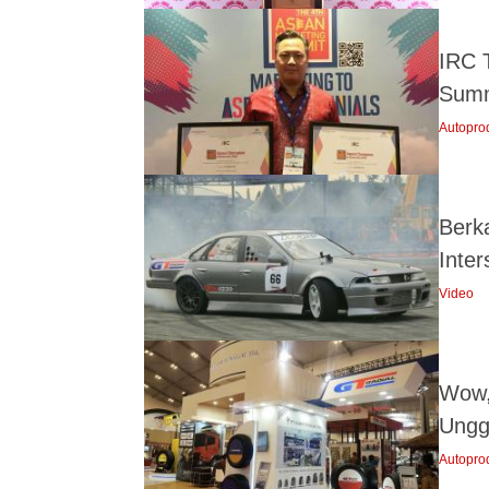
IRC 
Summ
Autopro
Berk
Inter
Video
Wow,
Ungg
Autopro