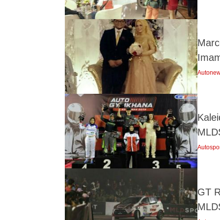
Marc
Ima
Autone
Kalei
MLDS
Autospo
GT R
MLDS