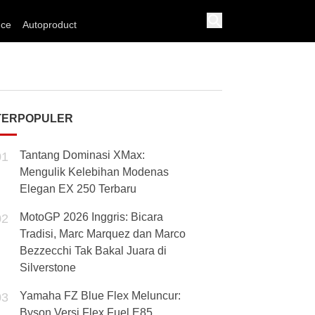
nce
Autoproduct
TERPOPULER
Tantang Dominasi XMax:
01
Mengulik Kelebihan Modenas
Elegan EX 250 Terbaru
MotoGP 2026 Inggris: Bicara
02
Tradisi, Marc Marquez dan Marco
Bezzecchi Tak Bakal Juara di
Silverstone
Yamaha FZ Blue Flex Meluncur:
03
Byson Versi Flex Fuel E85