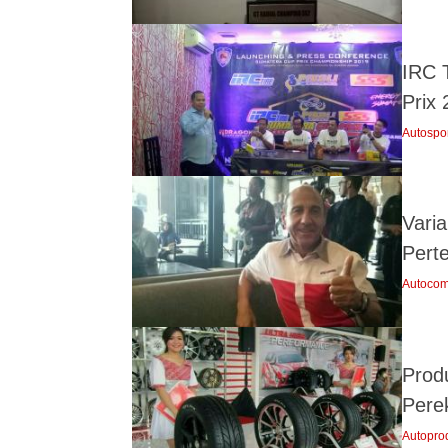
IRC 
Prix 
Autospo
Vari
Pert
Autocom
Prod
Pere
Autopro