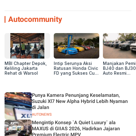
Autocommunity
MBI Chapter Depok,
Intip Serunya Aksi
Manjakan Pemil
Keliling Jakarta
Ratusan Honda Civic
BJ40 dan BJ30
Rehat di Warsol
FD yang Sukses Curi
Auto Resmi
Perhatian di Munas
Deklarasikan B
IV Ungaran!
ORV Chapter l
Touring Carita
Punya Kamera Penunjang Keselamatan,
Suzuki Xl7 New Alpha Hybrid Lebih Nyaman
di Jalan
AUTONEWS
Mengintip Konsep `A Quiet Luxury` ala
MAXUS di GIIAS 2026, Hadirkan Jajaran
Premium Electric MPV