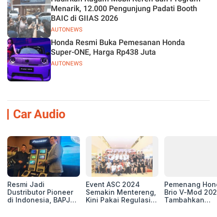
Menarik, 12.000 Pengunjung Padati Booth
BAIC di GIIAS 2026
AUTONEWS
Honda Resmi Buka Pemesanan Honda
Super-ONE, Harga Rp438 Juta
AUTONEWS
Car Audio
Resmi Jadi
Event ASC 2024
Pemenang Hon
Dustributor Pioneer
Semakin Mentereng,
Brio V-Mod 20
di Indonesia, BAPJ
Kini Pakai Regulasi
Tambahkan
Luncurkan 2 Head
International IASCA
Sentuhan Drift
Unit Baru!
Proporsionalita