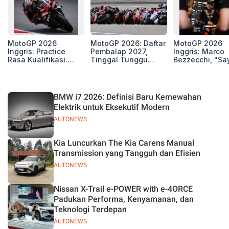
MotoGP 2026
MotoGP 2026: Daftar
MotoGP 2026
Inggris: Practice
Pembalap 2027,
Inggris: Marco
Rasa Kualifikasi.
Tinggal Tunggu
Bezzecchi, "Sa
Edan, 8 Pembalap
Beberapa Kursi Lagi
Petarung dan S
Pecahkan Rekor
Perang"
Kecepatan
Silverstone!
BMW i7 2026: Definisi Baru Kemewahan
Elektrik untuk Eksekutif Modern
AUTONEWS
Kia Luncurkan The Kia Carens Manual
Transmission yang Tangguh dan Efisien
AUTONEWS
Nissan X-Trail e-POWER with e-4ORCE
Padukan Performa, Kenyamanan, dan
Teknologi Terdepan
AUTONEWS