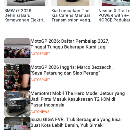
BMW i7 2026:
Kia Luncurkan The
Nissan X-Trail 
Definisi Baru
Kia Carens Manual
POWER with e-
Kemewahan Elektrik
Transmission yang
4ORCE Paduka
untuk Eksekutif
Tangguh dan Efisien
Performa,
Modern
Kenyamanan, 
Teknologi Ter
MotoGP 2026: Daftar Pembalap 2027,
Tinggal Tunggu Beberapa Kursi Lagi
AUTOSPORT
MotoGP 2026 Inggris: Marco Bezzecchi,
"Saya Petarung dan Siap Perang"
AUTOSPORT
Memotret Mobil The Hero Model Jetour yang
Jadi Pintu Masuk Kesuksesan T2 i-DM di
Pasar Indonesia
AUTONEWS
Isuzu GIGA FVR, Truk Serbaguna yang Bisa
Buat Kota Lebih Bersih, Yuk Simak!