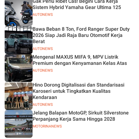
Gak Perlu Ribet Cas! Begini Cara Kerja
Sistem Hybrid Yamaha Gear Ultima 125
AUTONEWS
Bawa Beban 8 Ton, Ford Ranger Super Duty
2026 Siap Jadi Raja Baru Otomotif Kerja
Berat
AUTONEWS
Mengenal MAXUS MIFA 9, MPV Listrik
Premium dengan Kenyamanan Kelas Atas
AUTONEWS
Hino Dorong Digitalisasi dan Standarisasi
Karoseri untuk Tingkatkan Kualitas
Kendaraan
AUTONEWS
Jelang Balapan MotoGP, Sirkuit Silverstone
Perpanjang Kerja Sama Hingga 2028
MOTORINANEWS