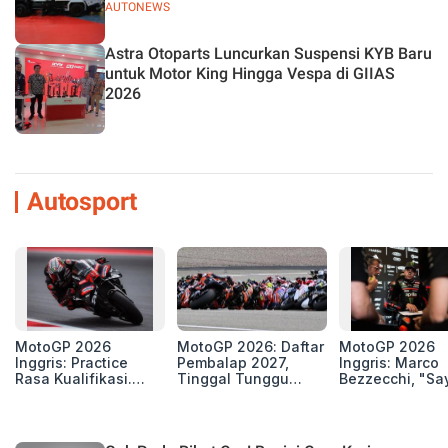
AUTONEWS
Astra Otoparts Luncurkan Suspensi KYB Baru
untuk Motor King Hingga Vespa di GIIAS
2026
Autosport
MotoGP 2026
MotoGP 2026: Daftar
MotoGP 2026
Inggris: Practice
Pembalap 2027,
Inggris: Marco
Rasa Kualifikasi.
Tinggal Tunggu
Bezzecchi, "Sa
Edan, 8 Pembalap
Beberapa Kursi Lagi
Petarung dan S
Pecahkan Rekor
Perang"
Kecepatan
Silverstone!