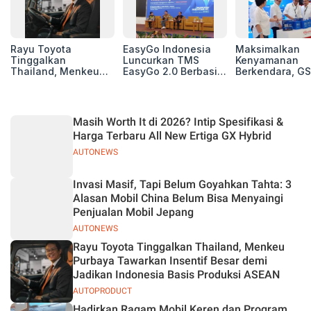
Rayu Toyota
EasyGo Indonesia
Maksimalkan
Tinggalkan
Luncurkan TMS
Kenyamanan
Thailand, Menkeu
EasyGo 2.0 Berbasis
Berkendara, GS
Purbaya Tawarkan
AI, Bantu Manajemen
Luncurkan EV
Insentif Besar demi
Transportasi End-to-
Auxiliary Batte
Jadikan Indonesia
End
GS CaRe di GII
Basis Produksi
2026
Masih Worth It di 2026? Intip Spesifikasi &
ASEAN
Harga Terbaru All New Ertiga GX Hybrid
AUTONEWS
Invasi Masif, Tapi Belum Goyahkan Tahta: 3
Alasan Mobil China Belum Bisa Menyaingi
Penjualan Mobil Jepang
AUTONEWS
Rayu Toyota Tinggalkan Thailand, Menkeu
Purbaya Tawarkan Insentif Besar demi
Jadikan Indonesia Basis Produksi ASEAN
AUTOPRODUCT
Hadirkan Ragam Mobil Keren dan Program